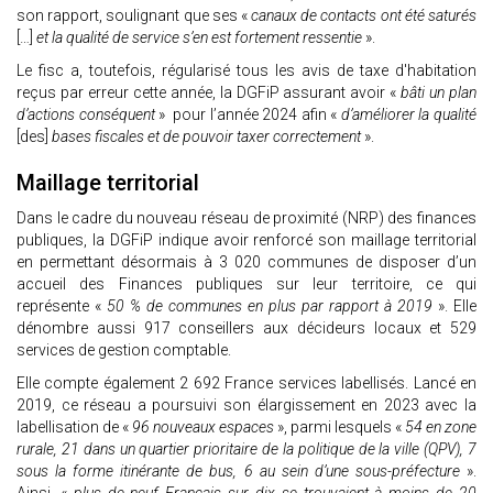
son rapport, soulignant que ses «
canaux de contacts ont été saturés
[…]
et la qualité de service s’en est fortement ressentie
».
Le fisc a, toutefois, régularisé tous les avis de taxe d'habitation
reçus par erreur cette année, la DGFiP assurant avoir «
bâti un plan
d’actions conséquent
» pour l’année 2024 afin «
d’améliorer la qualité
[des]
bases fiscales et de pouvoir taxer correctement
».
Maillage territorial
Dans le cadre du nouveau réseau de proximité (NRP) des finances
publiques, la DGFiP indique avoir renforcé son maillage territorial
en permettant désormais à 3 020 communes de disposer d’un
accueil des Finances publiques sur leur territoire, ce qui
représente «
50 % de communes en plus par rapport à 2019
». Elle
dénombre aussi 917 conseillers aux décideurs locaux et 529
services de gestion comptable.
Elle compte également 2 692 France services labellisés. Lancé en
2019, ce réseau a poursuivi son élargissement en 2023 avec la
labellisation de «
96 nouveaux espaces
», parmi lesquels «
54 en zone
rurale, 21 dans un quartier prioritaire de la politique de la ville (QPV), 7
sous la forme itinérante de bus, 6 au sein d’une sous-préfecture
».