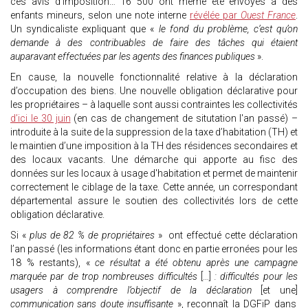
ces avis d’imposition… 16 500 ont même été envoyés à des
enfants mineurs, selon une note interne
révélée par
Ouest France
.
Un syndicaliste expliquant que «
le fond du problème, c’est qu’on
demande à des contribuables de faire des tâches qui étaient
auparavant effectuées par les agents des finances publiques
».
En cause, la nouvelle fonctionnalité relative à la déclaration
d’occupation des biens. Une nouvelle obligation déclarative pour
les propriétaires – à laquelle sont aussi contraintes les collectivités
d’ici le 30 juin
(en cas de changement de situtation l'an passé) –
introduite à la suite de la suppression de la taxe d’habitation (TH) et
le maintien d’une imposition à la TH des résidences secondaires et
des locaux vacants. Une démarche qui apporte au fisc des
données sur les locaux à usage d'habitation et permet de maintenir
correctement le ciblage de la taxe. Cette année, un correspondant
départemental assure le soutien des collectivités lors de cette
obligation déclarative.
Si «
plus de 82 % de propriétaires
» ont effectué cette déclaration
l’an passé (les informations étant donc en partie erronées pour les
18 % restants), «
ce résultat a été obtenu après une campagne
marquée par de trop nombreuses difficultés
[…]
: difficultés pour les
usagers à comprendre l’objectif de la déclaration
[et une]
communication sans doute insuffisante
», reconnaît la DGFiP dans