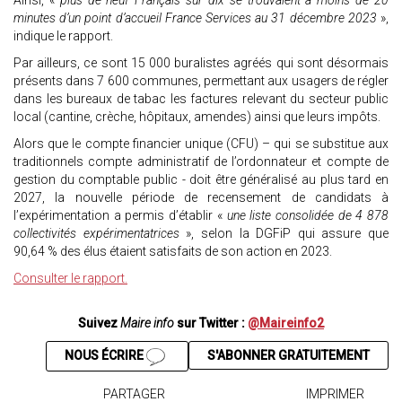
Ainsi, «
plus de neuf Français sur dix se trouvaient à moins de 20
minutes d’un point d’accueil France Services au 31 décembre 2023
»,
indique le rapport.
Par ailleurs, ce sont 15 000 buralistes agréés qui sont désormais
présents dans 7 600 communes, permettant aux usagers de régler
dans les bureaux de tabac les factures relevant du secteur public
local (cantine, crèche, hôpitaux, amendes) ainsi que leurs impôts.
Alors que le compte financier unique (CFU) – qui se substitue aux
traditionnels compte administratif de l’ordonnateur et compte de
gestion du comptable public - doit être généralisé au plus tard en
2027, la nouvelle période de recensement de candidats à
l’expérimentation a permis d’établir «
une liste consolidée de 4 878
collectivités expérimentatrices
», selon la DGFiP qui assure que
90,64 % des élus étaient satisfaits de son action en 2023.
Consulter le rapport.
Suivez
Maire info
sur Twitter :
@Maireinfo2
NOUS ÉCRIRE
S'ABONNER GRATUITEMENT
PARTAGER
IMPRIMER