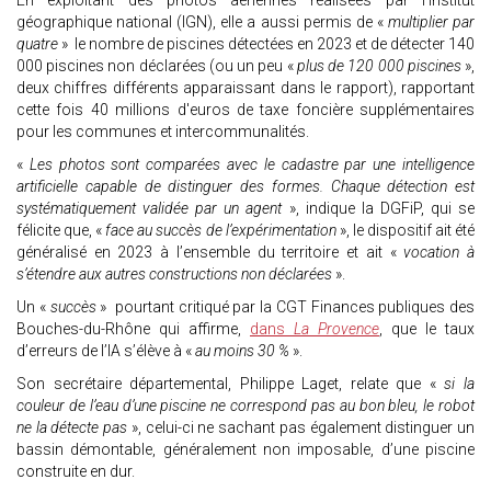
En exploitant des photos aériennes réalisées par l’Institut
géographique national (IGN), elle a aussi permis de «
multiplier par
quatre
» le nombre de piscines détectées en 2023 et de détecter 140
000 piscines non déclarées (ou un peu «
plus de 120 000 piscines
»,
deux chiffres différents apparaissant dans le rapport), rapportant
cette fois 40 millions d'euros de taxe foncière supplémentaires
pour les communes et intercommunalités.
«
Les photos sont comparées avec le cadastre par une intelligence
artificielle capable de distinguer des formes. Chaque détection est
systématiquement validée par un agent
», indique la DGFiP, qui se
félicite que, «
face au succès de l’expérimentation
», le dispositif ait été
généralisé en 2023 à l’ensemble du territoire et ait «
vocation à
s’étendre aux autres constructions non déclarées
».
Un «
succès
» pourtant critiqué par la CGT Finances publiques des
Bouches-du-Rhône qui affirme,
dans
La Provence
, que le taux
d’erreurs de l’IA s’élève à «
au moins 30 %
».
Son secrétaire départemental, Philippe Laget, relate que «
si la
couleur de l’eau d’une piscine ne correspond pas au bon bleu, le robot
ne la détecte pas
», celui-ci ne sachant pas également distinguer un
bassin démontable, généralement non imposable, d’une piscine
construite en dur.