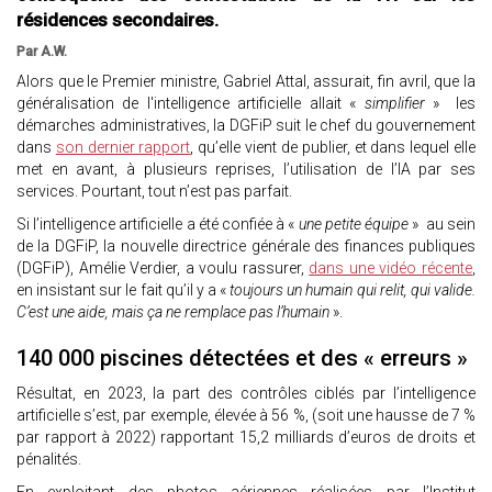
résidences secondaires.
Par A.W.
Alors que le Premier ministre, Gabriel Attal, assurait, fin avril, que la
généralisation de l'intelligence artificielle allait «
simplifier
» les
démarches administratives, la DGFiP suit le chef du gouvernement
dans
son dernier rapport
, qu’elle vient de publier, et dans lequel elle
met en avant, à plusieurs reprises, l’utilisation de l’IA par ses
services. Pourtant, tout n’est pas parfait.
Si l’intelligence artificielle a été confiée à «
une petite équipe
» au sein
de la DGFiP, la nouvelle directrice générale des finances publiques
(DGFiP), Amélie Verdier, a voulu rassurer,
dans une vidéo récente
,
en insistant sur le fait qu’il y a «
toujours un humain qui relit, qui valide.
C’est une aide, mais ça ne remplace pas l’humain
».
140 000 piscines détectées et des « erreurs »
Résultat, en 2023, la part des contrôles ciblés par l’intelligence
artificielle s’est, par exemple, élevée à 56 %, (soit une hausse de 7 %
par rapport à 2022) rapportant 15,2 milliards d’euros de droits et
pénalités.