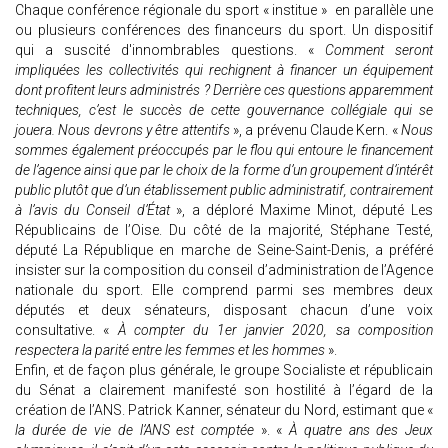
Chaque conférence régionale du sport « institue » en parallèle une
ou plusieurs conférences des financeurs du sport. Un dispositif
qui a suscité d'innombrables questions. «
Comment seront
impliquées les collectivités qui rechignent à financer un équipement
dont profitent leurs administrés ? Derrière ces questions apparemment
techniques, c’est le succès de cette gouvernance collégiale qui se
jouera. Nous devrons y être attentifs
», a prévenu Claude Kern. «
Nous
sommes également préoccupés par le flou qui entoure le financement
de l’agence ainsi que par le choix de la forme d’un groupement d’intérêt
public plutôt que d’un établissement public administratif, contrairement
à l’avis du Conseil d’État
», a déploré Maxime Minot, député Les
Républicains de l’Oise. Du côté de la majorité, Stéphane Testé,
député La République en marche de Seine-Saint-Denis, a préféré
insister sur la composition du conseil d’administration de l’Agence
nationale du sport. Elle comprend parmi ses membres deux
députés et deux sénateurs, disposant chacun d’une voix
consultative. «
À compter du 1er janvier 2020, sa composition
respectera la parité entre les femmes et les hommes
».
Enfin, et de façon plus générale, le groupe Socialiste et républicain
du Sénat a clairement manifesté son hostilité à l’égard de la
création de l’ANS. Patrick Kanner, sénateur du Nord, estimant que «
la durée de vie de l’ANS est comptée
». «
À quatre ans des Jeux