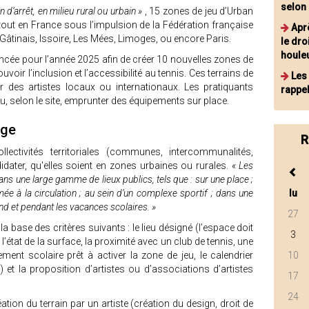
selon
d’arrêt, en milieu rural ou urbain »
, 15 zones de jeu d’Urban
tout en France sous l’impulsion de la Fédération française
Apr
Gâtinais, Issoire, Les Mées, Limoges, ou encore Paris.
le dro
houle
ncée pour l’année 2025 afin de créer 10 nouvelles zones de
oir l’inclusion et l’accessibilité au tennis. Ces terrains de
Les
ar des artistes locaux ou internationaux. Les pratiquants
rappel
ou, selon le site, emprunter des équipements sur place.
rge
R
ectivités territoriales (communes, intercommunalités,
dater, qu'elles soient en zones urbaines ou rurales.
« Les
s une large gamme de lieux publics, tels que : sur une place ;
ée à la circulation ; au sein d’un complexe sportif ; dans une
lu
nd et pendant les vacances scolaires. »
27
a base des critères suivants : le lieu désigné (l’espace doit
3
, l’état de la surface, la proximité avec un club de tennis, une
ment scolaire prêt à activer la zone de jeu, le calendrier
10
e) et la proposition d’artistes ou d’associations d’artistes
17
24
ation du terrain par un artiste (création du design, droit de