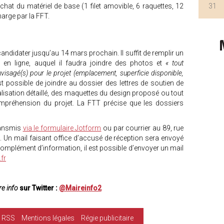
'achat du matériel de base (1 filet amovible, 6 raquettes, 12
31
arge par la FFT.
candidater jusqu’au 14 mars prochain. Il suffit de remplir un
 en ligne, auquel il faudra joindre des photos et
« tout
nvisagé(s) pour le projet (emplacement, superficie disponible,
 est possible de joindre au dossier des lettres de soutien de
éalisation détaillé, des maquettes du design proposé ou tout
mpréhension du projet. La FTT précise que les dossiers
transmis
via le formulaire Jotform
ou par courrier au 89, rue
 Un mail faisant office d’accusé de réception sera envoyé
omplément d’information, il est possible d’envoyer un mail
fr
e info
sur Twitter :
@Maireinfo2
RSS
Mentions légales
Régie publicitaire