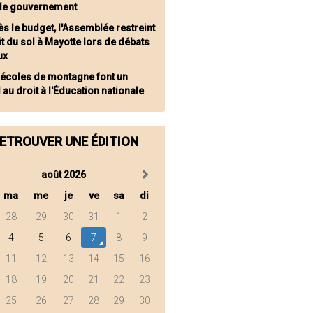
 le gouvernement
ès le budget, l'Assemblée restreint
it du sol à Mayotte lors de débats
ux
 écoles de montagne font un
 au droit à l'Éducation nationale
ETROUVER UNE ÉDITION
août 2026
ma
me
je
ve
sa
di
28
29
30
31
1
2
4
5
6
7
8
9
11
12
13
14
15
16
18
19
20
21
22
23
25
26
27
28
29
30