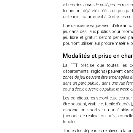
« Dans des cours de collèges, en maison 
tennis ont déjà été créées un peu par
de tennis, notamment à Corbeilles-en-
Une deuxième vague vient d’être anno
jeu dans des lieux publics pour promouv
jeu libre et gratuit seront pensés p
pourront utiliser leur propre matériel 
Modalités et prise en cha
La FFT précise que toutes les coll
départements, régions) peuvent candi
zones de jeu peuvent être aménagées dan
dans un parc public ; dans une rue ferm
cour d’école ouverte au public le week-e
Les candidatures seront étudiées sur l
être passant, visible et facile d’accès)
association sportive ou un établisse
(période de réalisation prévisionnell
locales.
Toutes les dépenses relatives à la cré