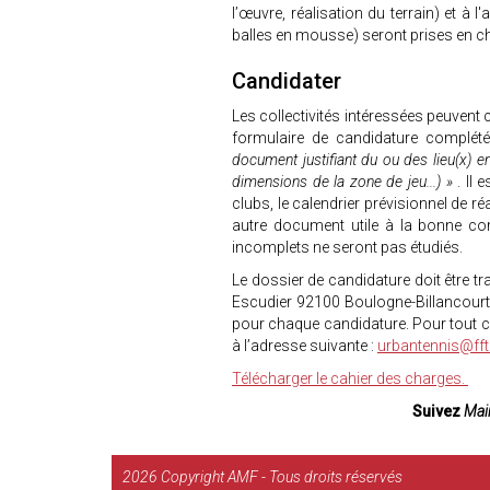
l’œuvre, réalisation du terrain) et à l
balles en mousse) seront prises en ch
Candidater
Les collectivités intéressées peuvent 
formulaire de candidature complété
document justifiant du ou des lieu(x) e
dimensions de la zone de jeu...) »
. Il
clubs, le calendrier prévisionnel de r
autre document utile à la bonne co
incomplets ne seront pas étudiés.
Le dossier de candidature doit être 
Escudier 92100 Boulogne-Billancourt.
pour chaque candidature. Pour tout c
à l’adresse suivante :
urbantennis@fft.
Télécharger le cahier des charges.
Suivez
Mair
2026
Copyright AMF - Tous droits réservés