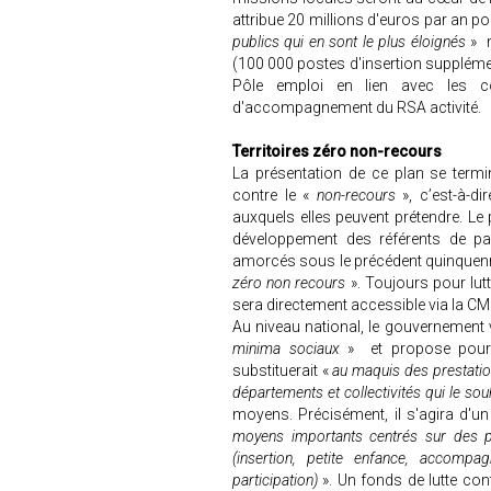
attribue 20 millions d'euros par an pou
publics qui en sont le plus éloignés
» m
(100 000 postes d'insertion supplémen
Pôle emploi en lien avec les co
d'accompagnement du RSA activité.
Territoires zéro non-recours
La présentation de ce plan se term
contre le «
non-recours
», c’est-à-d
auxquels elles peuvent prétendre. Le 
développement des référents de p
amorcés sous le précédent quinquenna
zéro non recours
». Toujours pour lut
sera directement accessible via la CM
Au niveau national, le gouvernement v
minima sociaux
» et propose pour 
substituerait «
au maquis des prestati
départements et collectivités qui le sou
moyens. Précisément, il s'agira d'un
moyens importants centrés sur des pr
(insertion, petite enfance, accompa
participation)
». Un fonds de lutte cont