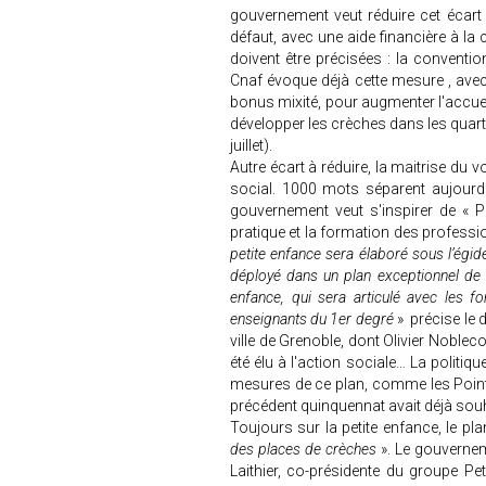
gouvernement veut réduire cet écart 
défaut, avec une aide financière à la 
doivent être précisées : la convention 
Cnaf évoque déjà cette mesure , avec
bonus mixité, pour augmenter l'accueil
développer les crèches dans les quartiers
juillet).
Autre écart à réduire, la maitrise du v
social. 1000 mots séparent aujourd'
gouvernement veut s'inspirer de « 
pratique et la formation des professio
petite enfance sera élaboré sous l’égide 
déployé dans un plan exceptionnel de 
enfance, qui sera articulé avec les f
enseignants du 1er degré
» précise le d
ville de Grenoble, dont Olivier Noblecou
été élu à l'action sociale… La politiqu
mesures de ce plan, comme les Points 
précédent quinquennat avait déjà souh
Toujours sur la petite enfance, le pl
des places de crèches
». Le gouvernem
Laithier, co-présidente du groupe Pet