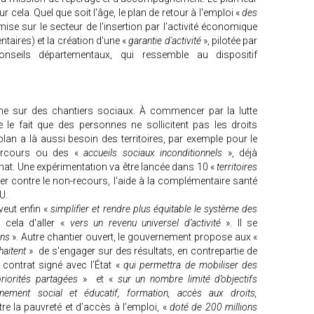
r cela. Quel que soit l'âge, le plan de retour à l'emploi «
des
ise sur le secteur de l'insertion par l'activité économique
taires) et la création d'une «
garantie d'activité
», pilotée par
nseils départementaux, qui ressemble au dispositif
ine sur des chantiers sociaux. À commencer par la lutte
ire le fait que des personnes ne sollicitent pas les droits
plan a là aussi besoin des territoires, par exemple pour le
arcours ou des «
accueils sociaux inconditionnels
», déjà
t. Une expérimentation va être lancée dans 10 «
territoires
ter contre le non-recours, l'aide à la complémentaire santé
U.
eut enfin «
simplifier et rendre plus équitable le système des
cela d'aller «
vers un revenu universel d’activité
». Il se
ons
». Autre chantier ouvert, le gouvernement propose aux «
haitent
» de s'engager sur des résultats, en contrepartie de
 contrat signé avec l’État «
qui permettra de mobiliser des
iorités partagées
» et «
sur un nombre limité d’objectifs
gnement social et éducatif, formation, accès aux droits,
re la pauvreté et d’accès à l’emploi, «
doté de 200 millions