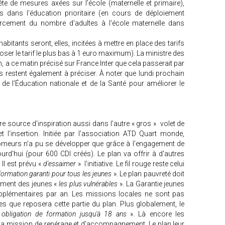
te de mesures axées sur l'école (maternelle et primaire),
dans l'éducation prioritaire (en cours de déploiement
orcement du nombre d'adultes à l'école maternelle dans
tants seront, elles, incitées à mettre en place des tarifs
ser le tarif le plus bas à 1 euro maximum). La ministre des
n, a ce matin précisé sur France Inter que cela passerait par
s restent également à préciser. À noter que lundi prochain
 de l'Éducation nationale et de la Santé pour améliorer le
ère source d'inspiration aussi dans l'autre « gros » volet de
t l'insertion. Initiée par l'association ATD Quart monde,
chômeurs n'a pu se développer que grâce à l'engagement de
jourd'hui (pour 600 CDI créés). Le plan va offrir à d'autres
 Il est prévu «
d'essaimer
» l'initiative. Le fil rouge reste celui
ormation garanti pour tous les jeunes
». Le plan pauvreté doit
ment des jeunes «
les plus vulnérables
». La Garantie jeunes
pplémentaires par an. Les missions locales ne sont pas
les que reposera cette partie du plan. Plus globalement, le
«
obligation de formation jusqu'à 18 ans
». Là encore les
la mission de repérage et d'accompagnement. Le plan leur