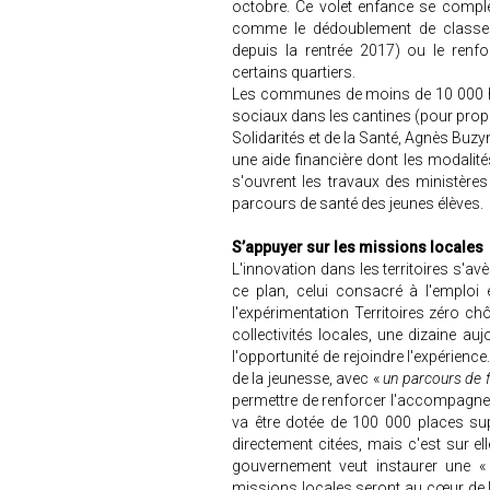
octobre. Ce volet enfance se complè
comme le dédoublement de classes 
depuis la rentrée 2017) ou le renf
certains quartiers.
Les communes de moins de 10 000 habi
sociaux dans les cantines (pour propo
Solidarités et de la Santé, Agnès Buzy
une aide financière dont les modalité
s'ouvrent les travaux des ministères
parcours de santé des jeunes élèves.
S’appuyer sur les missions locales
L'innovation dans les territoires s'av
ce plan, celui consacré à l'emploi e
l'expérimentation Territoires zéro 
collectivités locales, une dizaine au
l'opportunité de rejoindre l'expérience.
de la jeunesse, avec «
un parcours de f
permettre de renforcer l'accompagne
va être dotée de 100 000 places su
directement citées, mais c'est sur el
gouvernement veut instaurer une 
missions locales seront au cœur de 