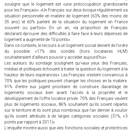
souligne que le logement est
«
une préoccupation grandissante
pour les Français». «Un Français sur deux évoque régulièrement sa
situation personnelle en matière de logement (63% des moins de
35 ans) et 60% parlent de la situation du logement en France
souvent ou parfois». En un an, «la proportion de Français
déclarant éprouver des difficultés à faire face à leurs dépenses de
logement a augmenté de 10 points».
Dans ce contexte, le recours à un logement social devient de l’ordre
du possible: «17% des sondés (hors locataires HLM)
souhaiteraient d’ailleurs pouvoir y accéder aujourd’hui».
Les auteurs du sondage soulignent qu’«aux yeux des Français,
médias et politiques échouent à traiter la question du logement à la
hauteur de leurs espérances». Les Français «restent convaincus à
70% que les politiques peuvent changer les choses en la matière.
91% d’entre eux jugent prioritaire de construire davantage de
logements sociaux bien avant l’accès à la propriété et le
développement de l’offre locative privée. 70% des Français veulent
plus de logements sociaux, 86% souhaitent qu’ils soient répartis
sur le territoire et ils sont plus nombreux que l’an dernier à vouloir
qu’ils soient attribués à de larges catégories sociales (31%, +3
points par rapport à 2011)».
L’enquête montre aussi que «les fonctions sociales et protectrices