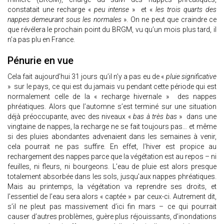
constatait une recharge «
peu intense
» et «
les trois quarts des
nappes demeurant sous les normales
». On ne peut que craindre ce
que révélera le prochain point du BRGM, vu qu’un mois plus tard, il
n’a pas plu en France.
Pénurie en vue
Cela fait aujourd’hui 31 jours qu’il n’y a pas eu de «
pluie significative
» sur le pays, ce qui est du jamais vu pendant cette période qui est
normalement celle de la « recharge hivernale » des nappes
phréatiques. Alors que l’automne s’est terminé sur une situation
déjà préoccupante, avec des niveaux «
bas à très bas
» dans une
vingtaine de nappes, la recharge ne se fait toujours pas… et même
si des pluies abondantes advenaient dans les semaines à venir,
cela pourrait ne pas suffire. En effet, l’hiver est propice au
rechargement des nappes parce que la végétation est au repos – ni
feuilles, ni fleurs, ni bourgeons. L’eau de pluie est alors presque
totalement absorbée dans les sols, jusqu’aux nappes phréatiques.
Mais au printemps, la végétation va reprendre ses droits, et
l’essentiel de l’eau sera alors « captée » par ceux-ci. Autrement dit,
s’il ne pleut pas massivement d’ici fin mars – ce qui pourrait
causer d’autres problèmes, guère plus réjouissants, d’inondations