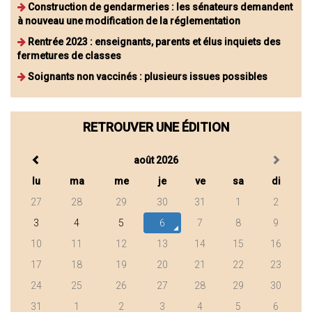
Construction de gendarmeries : les sénateurs demandent
à nouveau une modification de la réglementation
Rentrée 2023 : enseignants, parents et élus inquiets des
fermetures de classes
Soignants non vaccinés : plusieurs issues possibles
RETROUVER UNE ÉDITION
août 2026
lu
ma
me
je
ve
sa
di
27
28
29
30
31
1
2
3
4
5
6
7
8
9
10
11
12
13
14
15
16
17
18
19
20
21
22
23
24
25
26
27
28
29
30
31
1
2
3
4
5
6