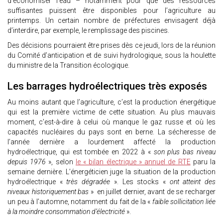
d’économiser l’eau – notamment pour que des ressources
suffisantes puissent être disponibles pour l’agriculture au
printemps. Un certain nombre de préfectures envisagent déjà
d’interdire, par exemple, le remplissage des piscines.
Des décisions pourraient être prises dès ce jeudi, lors de la réunion
du Comité d’anticipation et de suivi hydrologique, sous la houlette
du ministre de la Transition écologique.
Les barrages hydroélectriques très exposés
Au moins autant que l’agriculture, c’est la production énergétique
qui est la première victime de cette situation. Au plus mauvais
moment, c’est-à-dire à celui où manque le gaz russe et où les
capacités nucléaires du pays sont en berne. La sécheresse de
l’année dernière a lourdement affecté la production
hydroélectrique, qui est tombée en 2022 à «
son plus bas niveau
depuis 1976
», selon
le « bilan électrique » annuel de RTE
paru la
semaine dernière. L’énergéticien juge la situation de la production
hydroélectrique «
très dégradée
». Les stocks «
ont atteint des
niveaux historiquement bas
» en juillet dernier, avant de se recharger
un peu à l’automne, notamment du fait de la «
faible sollicitation liée
à la moindre consommation d’électricité
».