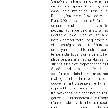
Saint-Martin à Paris, le mouvement in
dehors de la capitale. Dimanche, des 
dans une quinzaine de villes: Toulou
Rochelle, Dax, Aix-en-Provence, Marse
Paris (290 tentes, selon les Enfants 
dimanche le plus important avec 75 
peuvent réunir de cinq à six tente
(Marseille, Dax ou Nice), et jusqu'à 
installé samedi, fort d'une quarantai
situés en région ont cherché à trouv
sites ayant un attrait touristique, c
temps installés dans un jardin situé 
plage centrale, à la hauteur du casin
sur ces sites a été empêchée par les 
été délogés d'une place située devant la
de mètres plus loin. L'ampleur du mou
mal-logement: le Premier ministre 
gouvernement présenterait le 17 janv
opposable au logement. Le chef du g
trouvée «dans les prochaines heures»
gouvernement apportera «des réponses
réunions «de travail» entre les respo
ministre de la cohésion sociale, Jea