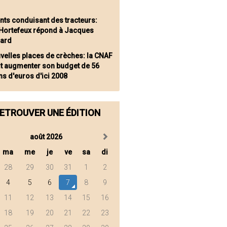
nts conduisant des tracteurs:
 Hortefeux répond à Jacques
sard
velles places de crèches: la CNAF
it augmenter son budget de 56
ns d'euros d'ici 2008
ETROUVER UNE ÉDITION
août 2026
ma
me
je
ve
sa
di
28
29
30
31
1
2
4
5
6
7
8
9
11
12
13
14
15
16
18
19
20
21
22
23