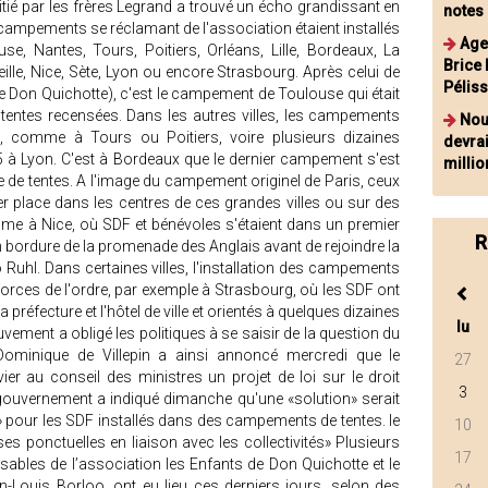
itié par les frères Legrand a trouvé un écho grandissant en
notes
campements se réclamant de l'association étaient installés
Age
se, Nantes, Tours, Poitiers, Orléans, Lille, Bordeaux, La
Brice
ille, Nice, Sète, Lyon ou encore Strasbourg. Après celui de
Pélis
de Don Quichotte), c'est le campement de Toulouse qui était
tentes recensées. Dans les autres villes, les campements
Nou
s, comme à Tours ou Poitiers, voire plusieurs dizaines
devra
65 à Lyon. C'est à Bordeaux que le dernier campement s'est
millio
ne de tentes. A l'image du campement originel de Paris, ceux
er place dans les centres de ces grandes villes ou sur des
omme à Nice, où SDF et bénévoles s'étaient dans un premier
R
en bordure de la promenade des Anglais avant de rejoindre la
o Ruhl. Dans certaines villes, l'installation des campements
forces de l'ordre, par exemple à Strasbourg, où les SDF ont
 préfecture et l'hôtel de ville et orientés à quelques dizaines
lu
vement a obligé les politiques à se saisir de la question du
Dominique de Villepin a ainsi annoncé mercredi que le
27
ier au conseil des ministres un projet de loi sur le droit
3
ouvernement a indiqué dimanche qu'une «solution» serait
 pour les SDF installés dans des campements de tentes. le
10
 ponctuelles en liaison avec les collectivités» Plusieurs
17
nsables de l’association les Enfants de Don Quichotte et le
n-Louis Borloo, ont eu lieu ces derniers jours, selon des