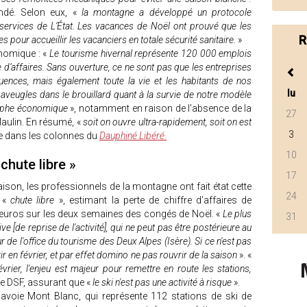
andé. Selon eux, «
la montagne a développé un protocole
 services de L’État. Les vacances de Noël ont prouvé que les
R
 pour accueillir les vacanciers en totale sécurité sanitaire.
»
nomique : «
Le tourisme hivernal représente 120 000 emplois
e d’affaires. Sans ouverture, ce ne sont pas que les entreprises
quences, mais également toute la vie et les habitants de nos
lu
aveugles dans le brouillard quant à la survie de notre modèle
rophe économique
», notamment en raison de l'absence de la
27
Maulin. En résumé, «
soit on ouvre ultra-rapidement, soit on est
3
che dans les colonnes du
Dauphiné Libéré.
10
chute libre »
17
aison, les professionnels de la montagne ont fait état cette
24
n «
chute libre
», estimant la perte de chiffre d'affaires de
d d'euros sur les deux semaines des congés de Noël. «
Le plus
31
ive [de reprise de l'activité], qui ne peut pas être postérieure au
ur de l'office du tourisme des Deux Alpes (Isère). Si ce n'est pas
rir en février, et par effet domino ne pas rouvrir de la saison
». «
ier, l'enjeu est majeur pour remettre en route les stations,
ste DSF, assurant que «
le ski n'est pas une activité à risque
».
avoie Mont Blanc, qui représente 112 stations de ski de