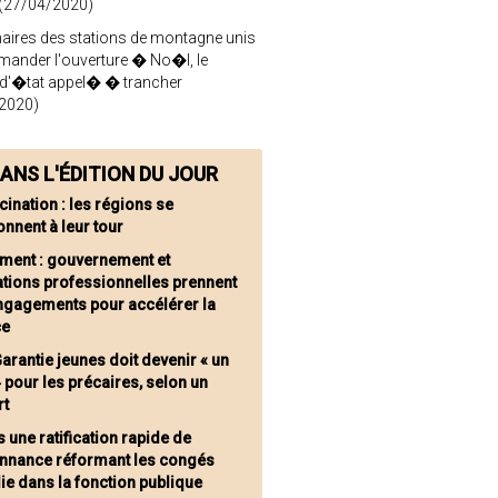
 (27/04/2020)
aires des stations de montagne unis
mander l'ouverture � No�l, le
 d'�tat appel� � trancher
2020)
ANS L'ÉDITION DU JOUR
cination : les régions se
onnent à leur tour
iment : gouvernement et
ations professionnelles prennent
ngagements pour accélérer la
ce
Garantie jeunes doit devenir « un
» pour les précaires, selon un
rt
 une ratification rapide de
onnance réformant les congés
e dans la fonction publique