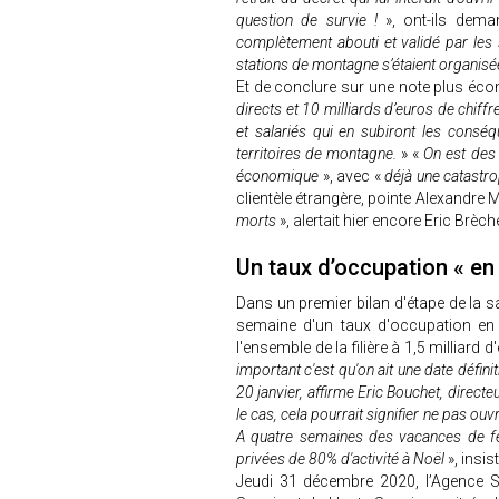
question de survie !
», ont-ils dem
complètement abouti et validé par les
stations de montagne s’étaient organisées
Et de conclure sur une note plus éco
directs et 10 milliards d’euros de chiffr
et salariés qui en subiront les consé
territoires de montagne.
» «
On est des 
économique
», avec «
déjà une catast
clientèle étrangère, pointe Alexandre 
morts
», alertait hier encore Eric Brè
Un taux d’occupation « en 
Dans un premier bilan d'étape de la s
semaine d'un taux d'occupation e
l'ensemble de la filière à 1,5 milliar
important c'est qu'on ait une date définit
20 janvier, affirme Eric Bouchet, directe
le cas, cela pourrait signifier ne pas ouv
A quatre semaines des vacances de févr
privées de 80% d'activité à Noël
», insi
Jeudi 31 décembre 2020, l’Agence S