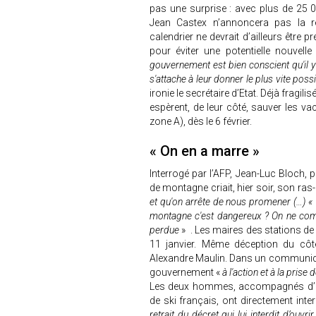
pas une surprise : avec plus de 25 
Jean Castex n’annoncera pas la r
calendrier ne devrait d’ailleurs être
pour éviter une potentielle nouvel
gouvernement est bien conscient qu'il y
s'attache à leur donner le plus vite possi
ironie le secrétaire d’Etat. Déjà fragili
espèrent, de leur côté, sauver les va
zone A), dès le 6 février.
« On en a marre »
Interrogé par l’AFP, Jean-Luc Bloch, 
de montagne criait, hier soir, son ras-
et qu'on arrête de nous promener (…) « V
montagne c'est dangereux ? On ne co
perdue
» . Les maires des stations de
11 janvier. Même déception du côt
Alexandre Maulin. Dans un communiqué 
gouvernement «
à l'action et à la prise
Les deux hommes, accompagnés d’Eri
de ski français, ont directement in
retrait du décret qui lui interdit d’ou