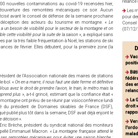
relance
000 nouvelles contaminations au covid-19 recensées hier,
éouverture des remontées mécaniques ce soir. Aucun
Les m
 précisé avant le conseil de défense de la semaine prochaine
pour de
le déception des acteurs du tourisme en montagne. «
Le
Conseil
 a un besoin de visibilité pour le secteur de la montagne et on
(07/12/
ble cette visibilité pour la suite de la saison
», a expliqué sans
sées par la très faible fréquentation à Noël, les stations de ski
cances de février. Elles débutent, pour la première zone (la
D
Vac
positi
Bât
président de l’Association nationale des maires de stations
fédér
le-bol. «
On en a marre, il nous faut une date ferme et définitive
des e
ous avez le droit de prendre l'avion, le train, le métro mais la
relan
mprend plus
», a-t-il grincé, estimant que la confiance était «
La 
 montagne ont prévu de se réunir par visioconférence lundi
droit 
é du président de Domaines skiables de France (DSF),
rappo
publié plus tôt dans la semaine, DSF avait déjà enjoint le
 de décision
».
Vers
c Brèche, président du syndicat national des moniteurs
l'ord
terpellé Emmanuel Macron. «
La montagne française attend le
maladi
vrir ses remontées mécaniques pour éviter une saison blanche :