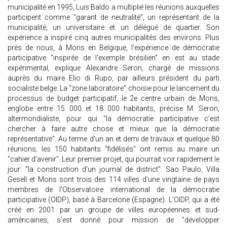
municipalité en 1995, Luis Baldo a multiplié les réunions auxquelles
participent comme "garant de neutralité", un représentant de la
municipalité, un universitaire et un délégué de quartier. Son
expérience a inspiré cinq autres municipalités des environs. Plus
près de nous, à Mons en Belgique, l'expérience de démocratie
participative "inspirée de l'exemple brésilien" en est au stade
expérimental, explique Alexandre Seron, chargé de missions
auprès du maire Elio di Rupo, par ailleurs président du parti
socialiste belge. La "zone laboratoire" choisie pour le lancement du
processus de budget participatif, le 2e centre urbain de Mons,
englobe entre 15 000 et 18 000 habitants, précise M. Seron,
altermondialiste, pour qui "la démocratie participative c'est
chercher à faire autre chose et mieux que la démocratie
représentative". Au terme d'un an et demi de travaux et quelque 80
réunions, les 150 habitants "fidélisés" ont remis au maire un
"cahier d'avenir". Leur premier projet, qui pourrait voir rapidement le
jour: "la construction d'un journal de district". Sao Paulo, Villa
Gesell et Mons sont trois des 114 villes d'une vingtaine de pays
membres de l'Observatoire international de la démocratie
participative (OIDP), basé à Barcelone (Espagne). L'OIDP, qui a été
créé en 2001 par un groupe de villes européennes et sud-
américaines, s'est donné pour mission de "développer