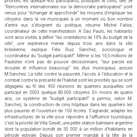
priorités, les quelque 400 participants, politiques et civils, des 3e
"Rencontres internationales sur la démocratie participative" sont
venus pour "échanger et approfondir" les moyens d'impliquer les
citoyens dans la vie municipale à un moment où bon nombre
d'entre eux s'éloignent du politique, résume Michel Falise,
coordinateur de cette manifestation. A Sao Paulo, les habitants
sont ainsi invités à définir "les orientations de 10% du budget de la
ville", une expérience menée depuis trois ans dans la ville
brésilienne, explique Felix Ruiz Sanchez, sociologue et
coordinateur du "budget participatif". Même si les 10,5 millions de
Paulistes n'ont pas de pouvoir décisionnaire, "leur parole est
écoutée et influence beaucoup" les élus municipaux, assure
M.Sanchez. La lutte contre la pauvreté, l'accès à l'éducation et le
combat contre la précarité de l'habitat sont les priorités qui se sont
dégagées au fil des 450 réunions de quartiers auxquelles ont
participé en 2003 quelque 80.000 citoyens. En moins de quatre
ans, ce système de "budget participatif" a permis, selon M.
Sanchez, la construction de cinq hôpitaux dans les quartiers les
plus pauvres et l'ouverture de 150 écoles. S'agrandir, adapter les
infrastructures de la ville pour répondre à l'affluence touristique,
c'est la priorité de Villa Gesell, une petite station balnéaire argentine
dont la population bondit de 30 000 à un million d'habitants en
période estivale. Depuis son premier mandat à la tête de la