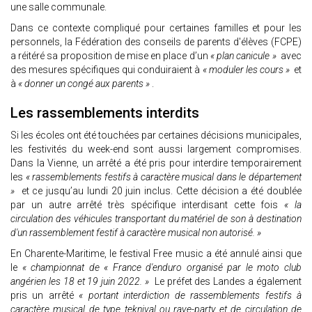
une salle communale.
Dans ce contexte compliqué pour certaines familles et pour les
personnels, la Fédération des conseils de parents d'élèves (FCPE)
a réitéré sa proposition de mise en place d’un
« plan canicule »
avec
des mesures spécifiques qui conduiraient à
« moduler les cours »
et
à
« donner un congé aux parents »
.
Les rassemblements interdits
Si les écoles ont été touchées par certaines décisions municipales,
les festivités du week-end sont aussi largement compromises.
Dans la Vienne, un arrêté a été pris pour interdire temporairement
les
« rassemblements festifs à caractère musical dans le département
»
et ce jusqu’au lundi 20 juin inclus. Cette décision a été doublée
par un autre arrêté très spécifique interdisant cette fois
« la
circulation des véhicules transportant du matériel de son à destination
d'un rassemblement festif à caractère musical non autorisé. »
En Charente-Maritime, le festival Free music a été annulé ainsi que
le
« championnat de « France d'enduro organisé par le moto club
angérien les 18 et 19 juin 2022. »
Le préfet des Landes a également
pris un arrêté
« portant interdiction de rassemblements festifs à
caractère musical de type teknival ou rave-party et de circulation de