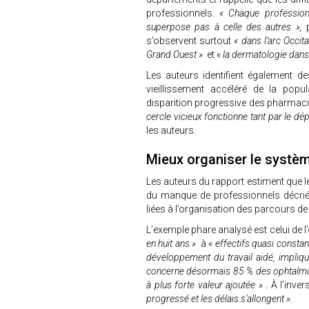
professionnels.
« Chaque profession
superpose pas à celle des autres »,
p
s’observent surtout
« dans l’arc Occit
Grand Ouest »
et
« la dermatologie dans 
Les auteurs identifient également d
vieillissement accéléré de la popu
disparition progressive des pharmaci
cercle vicieux fonctionne tant par le 
les auteurs.
Mieux organiser le systè
Les auteurs du rapport estiment que l
du manque de professionnels décrié 
liées à l’organisation des parcours de
L’exemple phare analysé est celui de 
en huit ans »
à
« effectifs quasi constant
développement du travail aidé, impliqua
concerne désormais 85 % des ophtalmolo
à plus forte valeur ajoutée »
. À l’inve
progressé et les délais s’allongent ».