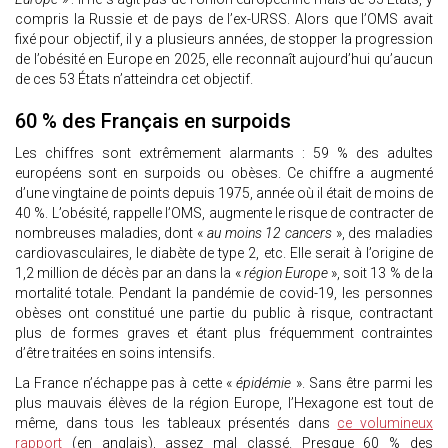
compris la Russie et de pays de l’ex-URSS. Alors que l’OMS avait
fixé pour objectif, il y a plusieurs années, de stopper la progression
de l’obésité en Europe en 2025, elle reconnaît aujourd’hui qu’aucun
de ces 53 États n’atteindra cet objectif.
60 % des Français en surpoids
Les chiffres sont extrêmement alarmants : 59 % des adultes
européens sont en surpoids ou obèses. Ce chiffre a augmenté
d’une vingtaine de points depuis 1975, année où il était de moins de
40 %. L’obésité, rappelle l’OMS, augmente le risque de contracter de
nombreuses maladies, dont «
au moins 12 cancers
», des maladies
cardiovasculaires, le diabète de type 2, etc. Elle serait à l’origine de
1,2 million de décès par an dans la «
région Europe
», soit 13 % de la
mortalité totale. Pendant la pandémie de covid-19, les personnes
obèses ont constitué une partie du public à risque, contractant
plus de formes graves et étant plus fréquemment contraintes
d’être traitées en soins intensifs.
La France n’échappe pas à cette «
épidémie
». Sans être parmi les
plus mauvais élèves de la région Europe, l’Hexagone est tout de
même, dans tous les tableaux présentés dans
ce volumineux
rapport
(en anglais), assez mal classé. Presque 60 % des