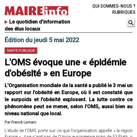
QUI SOMMES-NOUS ?
RUBRIQUES
Le quotidien d’information
des élus locaux
Édition du jeudi 5 mai 2022
SANTÉ PUBLIQUE
L'OMS évoque une « épidémie
d'obésité » en Europe
L'Organisation mondiale de la santé a publié le 3 mai un
rapport sur l'obésité en Europe, où il est constaté que
le surpoids et l'obésité explosent. La lutte contre ce
phénomène peut se mener, selon l'OMS, aussi bien au
niveau national que local.
Par Franck Lemarc
L’étude de l’OMS porte sur ce que l’organisation appelle «
la région
Europe
» : il ne s’agit pas de l’Union européenne mais de 53 États, y