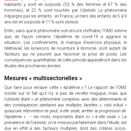
habitants y sont en surpoids (53 % des femmes et 67 % des
hommes), et 22 % sont touchés par l’obésité. Le phénomène
n’épargne pas les enfants : en France, un tiers des enfants de 5 à 9
ans est en surpoids et 11 % sont obèses.
Enfin, sans que le phénomène soit encore chiffrable, l’OMS estime
que, de façon certaine, l’épidémie de covid-19 a aggravé la
situation. Les confinements, le manque d’exercice physique, le
télétravail, les livraisons de nourriture à domicile, sont autant de
facteurs qui ne peuvent que favoriser la prise de poids. Les
conséquences quantifiables de cette période apparaîtront dans les
études des prochaines années.
Mesures « multisectorielles »
Que faire pour enrayer cette « épidémie » ? Le rapport de l’OMS
insiste sur le fait qu’il n’y a pas de recette magique, mais que
l’obésité étant «
un phénomène complexe, avec des déterminants et
des conséquences sanitaires aux multiples facettes
», cela induit «
qu’aucune intervention ne peut, à elle seule, arrêter la progression de
l’épidémie
» – les mots importants étant ici «
à elle seule
». La
prévalence de l’obésité, on le mesure parfaitement dans l’étude, est
due en effet à des facteurs multiples, dont des critères socio-