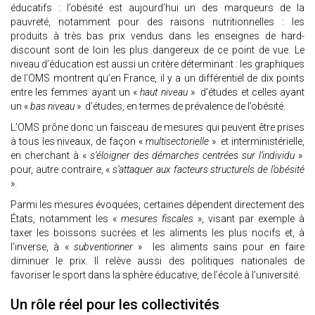
éducatifs : l’obésité est aujourd’hui un des marqueurs de la
pauvreté, notamment pour des raisons nutritionnelles : les
produits à très bas prix vendus dans les enseignes de hard-
discount sont de loin les plus dangereux de ce point de vue. Le
niveau d’éducation est aussi un critère déterminant : les graphiques
de l’OMS montrent qu’en France, il y a un différentiel de dix points
entre les femmes ayant un «
haut niveau
» d’études et celles ayant
un «
bas niveau
» d’études, en termes de prévalence de l’obésité.
L’OMS prône donc un faisceau de mesures qui peuvent être prises
à tous les niveaux, de façon «
multisectorielle
» et interministérielle,
en cherchant à «
s’éloigner des démarches centrées sur l’individu
»
pour, autre contraire, «
s’attaquer aux facteurs structurels de l’obésité
».
Parmi les mesures évoquées, certaines dépendent directement des
États, notamment les «
mesures fiscales
», visant par exemple à
taxer les boissons sucrées et les aliments les plus nocifs et, à
l’inverse, à «
subventionner
» les aliments sains pour en faire
diminuer le prix. Il relève aussi des politiques nationales de
favoriser le sport dans la sphère éducative, de l’école à l’université.
Un rôle réel pour les collectivités