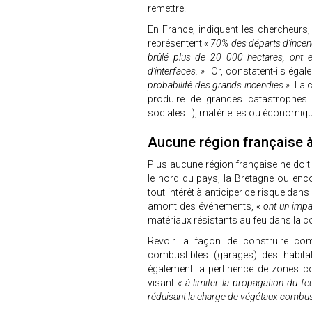
remettre.
En France, indiquent les chercheur
représentent
« 70% des départs d’incend
brûlé plus de 20 000 hectares, ont 
d’interfaces. »
Or, constatent-ils éga
probabilité des grands incendies ».
La c
produire de grandes catastrophes
sociales…), matérielles ou économique
Aucune région française à 
Plus aucune région française ne doit 
le nord du pays, la Bretagne ou enc
tout intérêt à anticiper ce risque dans
amont des événements,
« ont un impa
matériaux résistants au feu dans la con
Revoir la façon de construire co
combustibles (garages) des habitat
également la pertinence de zones co
visant
« à limiter la propagation du fe
réduisant la charge de végétaux combusti