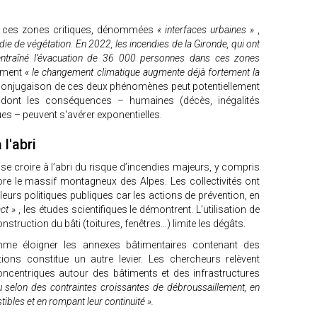
s, ces zones critiques, dénommées
« interfaces urbaines »
,
ie de végétation. En 2022, les incendies de la Gironde, qui ont
entraîné l’évacuation de 36 000 personnes dans ces zones
lement
« le changement climatique augmente déjà fortement la
onjugaison de ces deux phénomènes peut potentiellement
 dont les conséquences – humaines (décès, inégalités
s – peuvent s'avérer exponentielles.
l'abri
se croire à l’abri du risque d’incendies majeurs, y compris
ore le massif montagneux des Alpes. Les collectivités ont
 leurs politiques publiques car les actions de prévention, en
ct »
, les études scientifiques le démontrent. L’utilisation de
struction du bâti (toitures, fenêtres…) limite les dégâts.
mme éloigner les annexes bâtimentaires contenant des
ions constitue un autre levier. Les chercheurs relèvent
ncentriques autour des bâtiments et des infrastructures
u selon des contraintes croissantes de débroussaillement, en
bles et en rompant leur continuité ».