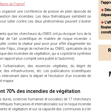
l'appr
e Maires de France]
Dés
a organisé une conférence de presse en plein épisode de
dépas
uestion des incendies. Les deux thématiques semblent se
s pour lutter contre ces deux phénomènes peuvent s'avérer
L'af
finale
consti
ents que les chercheurs du CNRS ont pu évoquer lors de la
tat de l'art scientifique en matière de risque incendie.
«
utter contre la chaleur peut avoir pour effet d'augmenter les
ste Filipo, chargé de recherche au CNRS, spécialiste de la
R
ique des incendies de végétation, qui a copiloté la synthèse
un rapport plus complet sera publié à l’automne).
 l'urbanisation, des essences végétales, du degré de
, des infrastructures, etc. Les publications scientifiques
s intervenant dans le départ et l’évolution d’un incendie de
nt majeur.
ent 70% des incendies de végétation
nces dures, sciences humaines et sociales) de 17 chercheurs
ifiques françaises et internationales sur le risque incendie
ments et végétation et sur la capacité des communes à s’en