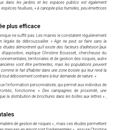
x dans les jardins et les espaces publics est également
les espèces feuillues,
« à canopée plus humides, peu émettrices
ée plus efficace
hnique ne suffit pas. Les maires le constatent régulièrement
ion légale de débroussailler.
« Agir ne peut se faire sans la
es études démontrent qu’il existe des facteurs d’adhésion [aux
 d’opposition,
explique Christine Bouisset, chercheuse du
onnementales, territoriales et de gestion des risques, autre
inancières vont être pertinentes, mais les populations peuvent
s comme le fait d’habiter dans une zone boisée qui leur rend la
 à tout déboisement contraire à leur demande de nature. »
que l’information personnalisée, qui permet aux individus de
rontés, fonctionne.
« Des campagnes de proximité, une
que la distribution de brochures dans les boîtes aux lettres »
,
tales
 matière de gestion de risques »
, mais ces études permettent
les mesures en amont sont fondamentales »
, assure Christine