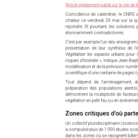
[Article initialement publié sur le site d
Coïncidence de calendrier, le CNRS 
chaleur ce vendredi 29 mai sur la q
rejoindre. Et pourtant, les solution
étonnamment contradictoires.
C'est par exemple l'un des enseignem
présentation de leur synthèse de l'é
Végétaliser les espaces urbains pour l
risques d'incendie »,
indique Jean-Bapti
modélisation et de la prévision numér
scientifique d’une centaine de pages (
Tout dépend de l'aménagement, de
préparation des populations alentour
démontrent la multiplicité de facteur
végétation en petit feu ou en événeme
Zones critiques d'où part
Un collectif pluridisciplinaire (scie
a compulsé plus de 1 000 études scient
dans les zones où se rejoignent bâti