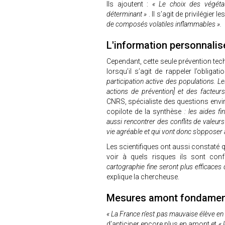
Ils ajoutent :
« Le choix des végétau
déterminant »
. Il s’agit de privilégier 
de composés volatiles inflammables ».
L'information personnalis
Cependant, cette seule prévention tec
lorsqu’il s’agit de rappeler l’obligat
participation active des populations. L
actions de prévention] et des facteurs
CNRS, spécialiste des questions envir
copilote de la synthèse
: les aides f
aussi rencontrer des conflits de valeur
vie agréable et qui vont donc s’opposer
Les scientifiques ont aussi constaté 
voir à quels risques ils sont conf
cartographie fine seront plus efficaces 
explique la chercheuse.
Mesures amont fondamen
« La France n’est pas mauvaise élève en
d’anticiper encore plus en amont et
« 