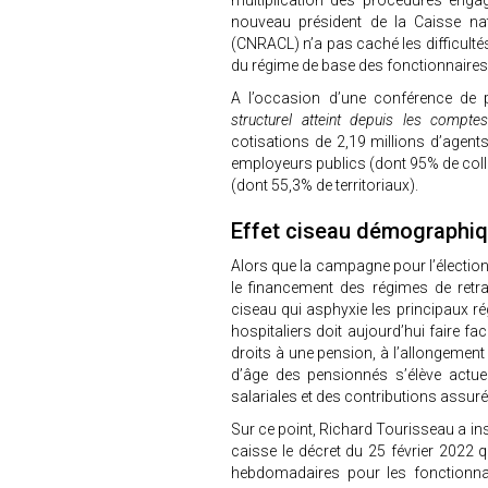
multiplication des procédures enga
nouveau président de la Caisse nati
(CNRACL) n’a pas caché les difficulté
du régime de base des fonctionnaires de 
A l’occasion d’une conférence de
structurel atteint depuis les compt
cotisations de 2,19 millions d’agents
employeurs publics (dont 95% de collec
(dont 55,3% de territoriaux).
Effet ciseau démographiq
Alors que la campagne pour l’élection 
le financement des régimes de retrait
ciseau qui asphyxie les principaux rég
hospitaliers doit aujourd’hui faire fac
droits à une pension, à l’allongement
d’âge des pensionnés s’élève actue
salariales et des contributions assur
Sur ce point, Richard Tourisseau a insi
caisse le décret du 25 février 2022 q
hebdomadaires pour les fonctionn