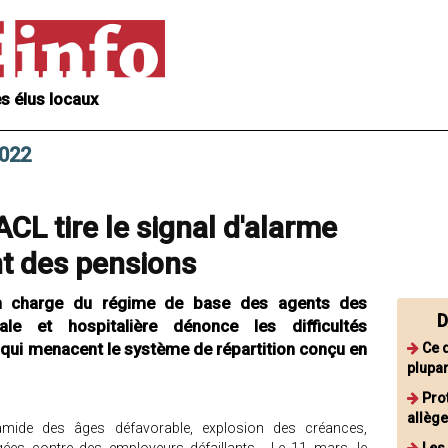
s élus locaux
2022
ACL tire le signal d'alarme
nt des pensions
en charge du régime de base des agents des
D
iale et hospitalière dénonce les difficultés
s qui menacent le système de répartition conçu en
Ce q
plupar
Pro
allèg
ramide des âges défavorable, explosion des créances,