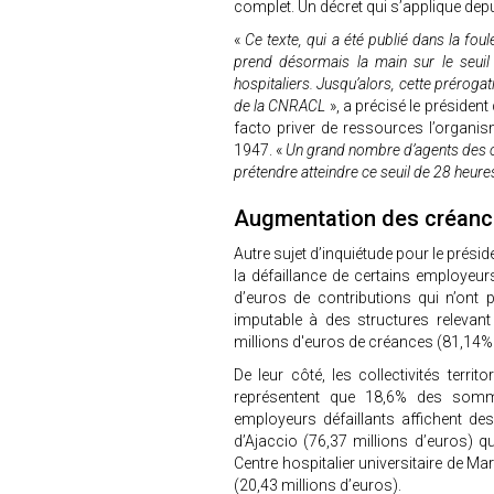
complet. Un décret qui s’applique dep
«
Ce texte, qui a été publié dans la fo
prend désormais la main sur le seuil d
hospitaliers. Jusqu’alors, cette préroga
de la CNRACL
», a précisé le président
facto priver de ressources l’organi
1947. «
Un grand nombre d’agents des col
prétendre atteindre ce seuil de 28 heure
Augmentation des créan
Autre sujet d’inquiétude pour le prési
la défaillance de certains employeurs
d’euros de contributions qui n’ont 
imputable à des structures relevant
millions d'euros de créances (81,14% 
De leur côté, les collectivités terri
représentent que 18,6% des somm
employeurs défaillants affichent des
d’Ajaccio (76,37 millions d’euros) q
Centre hospitalier universitaire de Mar
(20,43 millions d’euros).