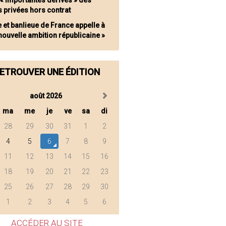
 « importantes dérives » des
s privées hors contrat
e et banlieue de France appelle à
nouvelle ambition républicaine »
ETROUVER UNE ÉDITION
août 2026
ma
me
je
ve
sa
di
28
29
30
31
1
2
4
5
6
7
8
9
11
12
13
14
15
16
18
19
20
21
22
23
25
26
27
28
29
30
1
2
3
4
5
6
ACCÉDER AU SITE