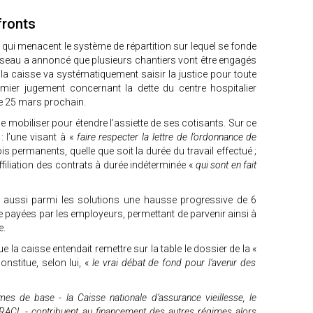
fronts
 qui menacent le système de répartition sur lequel se fonde
sseau a annoncé que plusieurs chantiers vont être engagés
la caisse va systématiquement saisir la justice pour toute
mier jugement concernant la dette du centre hospitalier
 le 25 mars prochain.
mobiliser pour étendre l’assiette de ses cotisants. Sur ce
 : l’une visant à «
faire respecter la lettre de l’ordonnance de
ois permanents, quelle que soit la durée du travail effectué ;
’affiliation des contrats à durée indéterminée «
qui sont en fait
 aussi parmi les solutions une hausse progressive de 6
te payées par les employeurs, permettant de parvenir ainsi à
e.
 la caisse entendait remettre sur la table le dossier de la «
onstitue, selon lui, «
le vrai débat de fond pour l’avenir des
imes de base - la Caisse nationale d’assurance vieillesse, le
CNRACL - contribuent au financement des autres régimes alors