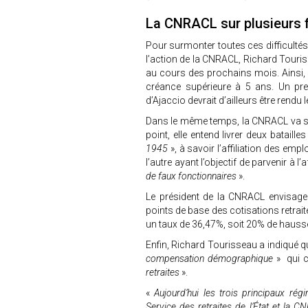
La CNRACL sur plusieurs 
Pour surmonter toutes ces difficultés
l’action de la CNRACL, Richard Touri
au cours des prochains mois. Ainsi, 
créance supérieure à 5 ans. Un pre
d’Ajaccio devrait d’ailleurs être rendu
Dans le même temps, la CNRACL va se 
point, elle entend livrer deux batailles
1945
», à savoir l’affiliation des empl
l’autre ayant l’objectif de parvenir à l
de faux fonctionnaires
».
Le président de la CNRACL envisage
points de base des cotisations retrai
un taux de 36,47%, soit 20% de hauss
Enfin, Richard Tourisseau a indiqué que
compensation démographique
» qui c
retraites
».
«
Aujourd’hui les trois principaux rég
Service des retraites de l’État et la 