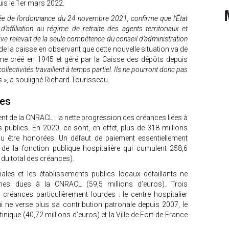
uis le 1er mars 2022.
ulée de l’ordonnance du 24 novembre 2021, confirme que l’État
’affiliation au régime de retraite des agents territoriaux et
tive relevait de la seule compétence du conseil d’administration
 de la caisse en observant que cette nouvelle situation va de
sme créé en 1945 et géré par la Caisse des dépôts depuis
lectivités travaillent à temps partiel. Ils ne pourront donc pas
s
», a souligné Richard Tourisseau.
ces
dent de la CNRACL : la nette progression des créances liées à
 publics. En 2020, ce sont, en effet, plus de 318 millions
pu être honorées. Un défaut de paiement essentiellement
 de la fonction publique hospitalière qui cumulent 258,6
du total des créances).
toriales et les établissements publics locaux défaillants ne
es dues à la CNRACL (59,5 millions d’euros). Trois
 créances particulièrement lourdes : le centre hospitalier
ui ne verse plus sa contribution patronale depuis 2007, le
tinique (40,72 millions d’euros) et la Ville de Fort-de-France