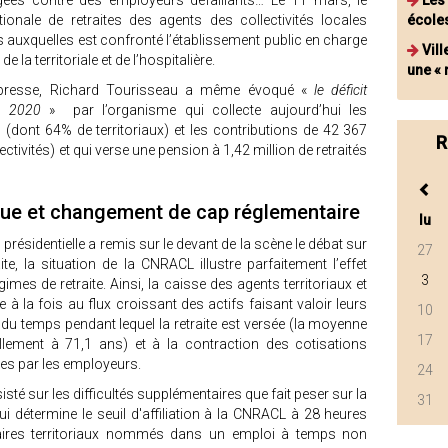
gées contre des employeurs défaillants… Le 11 mars, le
Les
onale de retraites des agents des collectivités locales
école
s auxquelles est confronté l’établissement public en charge
Vill
la territoriale et de l’hospitalière.
une « 
 presse, Richard Tourisseau a même évoqué «
le déficit
es 2020
» par l’organisme qui collecte aujourd’hui les
 (dont 64% de territoriaux) et les contributions de 42 367
R
tivités) et qui verse une pension à 1,42 million de retraités
ue et changement de cap réglementaire
lu
présidentielle a remis sur le devant de la scène le débat sur
27
e, la situation de la CNRACL illustre parfaitement l’effet
3
imes de retraite. Ainsi, la caisse des agents territoriaux et
e à la fois au flux croissant des actifs faisant valoir leurs
10
 du temps pendant lequel la retraite est versée (la moyenne
17
llement à 71,1 ans) et à la contraction des cotisations
ées par les employeurs.
24
sté sur les difficultés supplémentaires que fait peser sur la
31
ui détermine le seuil d'affiliation à la CNRACL à 28 heures
aires territoriaux nommés dans un emploi à temps non