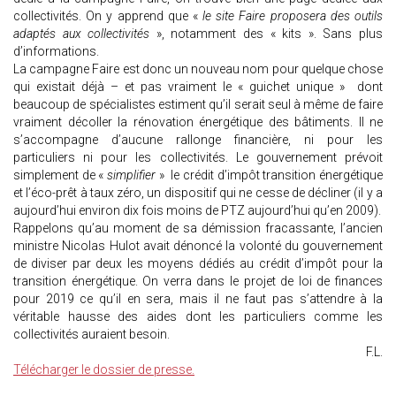
collectivités. On y apprend que «
le site Faire proposera des outils
adaptés aux collectivités
», notamment des « kits ». Sans plus
d’informations.
La campagne Faire est donc un nouveau nom pour quelque chose
qui existait déjà – et pas vraiment le « guichet unique » dont
beaucoup de spécialistes estiment qu’il serait seul à même de faire
vraiment décoller la rénovation énergétique des bâtiments. Il ne
s’accompagne d’aucune rallonge financière, ni pour les
particuliers ni pour les collectivités. Le gouvernement prévoit
simplement de «
simplifier
» le crédit d’impôt transition énergétique
et l’éco-prêt à taux zéro, un dispositif qui ne cesse de décliner (il y a
aujourd’hui environ dix fois moins de PTZ aujourd’hui qu’en 2009).
Rappelons qu’au moment de sa démission fracassante, l’ancien
ministre Nicolas Hulot avait dénoncé la volonté du gouvernement
de diviser par deux les moyens dédiés au crédit d’impôt pour la
transition énergétique. On verra dans le projet de loi de finances
pour 2019 ce qu’il en sera, mais il ne faut pas s’attendre à la
véritable hausse des aides dont les particuliers comme les
collectivités auraient besoin.
F.L.
Télécharger le dossier de presse.