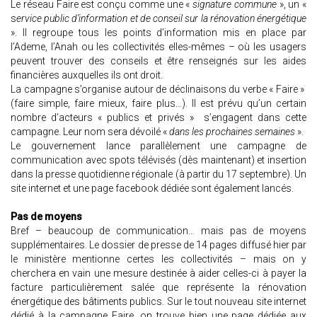
Le réseau Faire est conçu comme une «
signature commune
», un «
s
ervice public d’information et de conseil sur la rénovation énergétique
». Il regroupe tous les points d’information mis en place par
l’Ademe, l’Anah ou les collectivités elles-mêmes – où les usagers
peuvent trouver des conseils et être renseignés sur les aides
financières auxquelles ils ont droit.
La campagne s’organise autour de déclinaisons du verbe « Faire »
(faire simple, faire mieux, faire plus…). Il est prévu qu’un certain
nombre d’acteurs « publics et privés » s’engagent dans cette
campagne. Leur nom sera dévoilé «
dans les prochaines semaines
».
Le gouvernement lance parallèlement une campagne de
communication avec spots télévisés (dès maintenant) et insertion
dans la presse quotidienne régionale (à partir du 17 septembre). Un
site internet et une page facebook dédiée sont également lancés.
Pas de moyens
Bref – beaucoup de communication… mais pas de moyens
supplémentaires. Le dossier de presse de 14 pages diffusé hier par
le ministère mentionne certes les collectivités – mais on y
cherchera en vain une mesure destinée à aider celles-ci à payer la
facture particulièrement salée que représente la rénovation
énergétique des bâtiments publics. Sur le tout nouveau site internet
dédié à la campagne Faire, on trouve bien une page dédiée aux