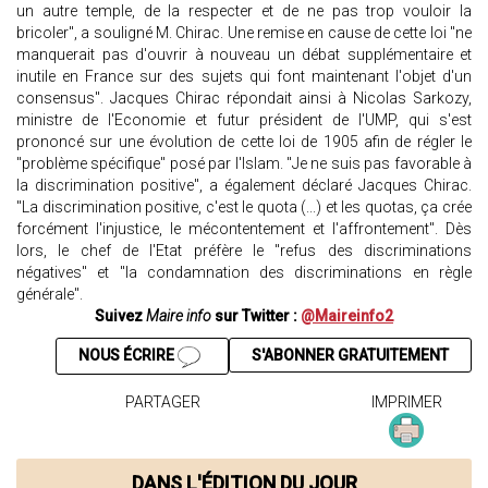
un autre temple, de la respecter et de ne pas trop vouloir la
bricoler", a souligné M. Chirac. Une remise en cause de cette loi "ne
manquerait pas d'ouvrir à nouveau un débat supplémentaire et
inutile en France sur des sujets qui font maintenant l'objet d'un
consensus". Jacques Chirac répondait ainsi à Nicolas Sarkozy,
ministre de l'Economie et futur président de l'UMP, qui s'est
prononcé sur une évolution de cette loi de 1905 afin de régler le
"problème spécifique" posé par l'Islam. "Je ne suis pas favorable à
la discrimination positive", a également déclaré Jacques Chirac.
"La discrimination positive, c'est le quota (...) et les quotas, ça crée
forcément l'injustice, le mécontentement et l'affrontement". Dès
lors, le chef de l'Etat préfère le "refus des discriminations
négatives" et "la condamnation des discriminations en règle
générale".
Suivez
Maire info
sur Twitter :
@Maireinfo2
NOUS ÉCRIRE
S'ABONNER GRATUITEMENT
PARTAGER
IMPRIMER
DANS L'ÉDITION DU JOUR