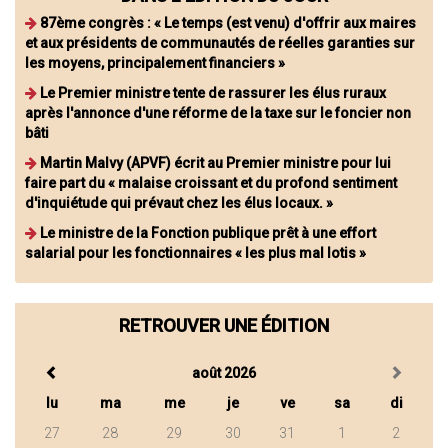
87ème congrès : « Le temps (est venu) d'offrir aux maires
et aux présidents de communautés de réelles garanties sur
les moyens, principalement financiers »
Le Premier ministre tente de rassurer les élus ruraux
après l'annonce d'une réforme de la taxe sur le foncier non
bâti
Martin Malvy (APVF) écrit au Premier ministre pour lui
faire part du « malaise croissant et du profond sentiment
d'inquiétude qui prévaut chez les élus locaux. »
Le ministre de la Fonction publique prêt à une effort
salarial pour les fonctionnaires « les plus mal lotis »
RETROUVER UNE ÉDITION
août 2026
lu
ma
me
je
ve
sa
di
27
28
29
30
31
1
2