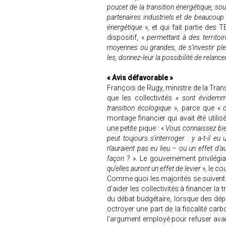
poucet de la transition énergétique, so
partenaires industriels et de beaucoup
énergétique
», et qui fait partie de
dispositif, «
permettant à des territoir
moyennes ou grandes, de s’investir pl
les, donnez-leur la possibilité de relancer
« Avis défavorable »
François de Rugy, ministre de la Transi
que les collectivités «
sont évidemm
transition écologique
», parce que «
montage financier qui avait été utili
une petite pique : «
Vous connaissez bien 
peut toujours s’interroger : y a-t-il e
n’auraient pas eu lieu – ou un effet d’a
façon ?
». Le gouvernement privilégi
qu’elles auront un effet de levier
», le co
Comme quoi les majorités se suivent e
d’aider les collectivités à financer la 
du débat budgétaire, lorsque des dépu
octroyer une part de la fiscalité carb
l’argument employé pour refuser avai