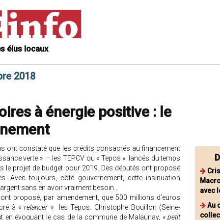
s élus locaux
bre 2018
oires à énergie positive : le
ernement
lus ont constaté que les crédits consacrés au financement
D
roissance verte » – les TEPCV ou « Tepos » lancés du temps
s le projet de budget pour 2019. Des députés ont proposé
Cri
ès. Avec toujours, côté gouvernement, cette insinuation
Macron
l’argent sans en avoir vraiment besoin…
avec l
i ont proposé, par amendement, que 500 millions d’euros
Au c
cré à «
relancer
» les Tepos. Christophe Bouillon (Seine-
collec
nt en évoquant le cas de la commune de Malaunay, «
petit