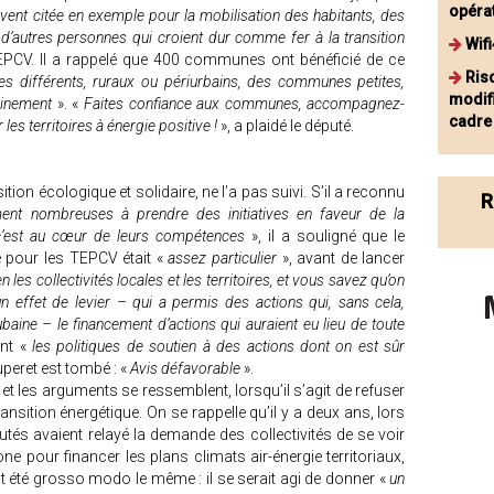
opéra
uvent citée en exemple pour la mobilisation des habitants, des
 d’autres personnes qui croient dur comme fer à la transition
Wifi
s TEPCV. Il a rappelé que 400 communes ont bénéficié de ce
Ris
es différents, ruraux ou périurbains, des communes petites,
modifi
einement
». «
Faites confiance aux communes, accompagnez-
cadre
 les territoires à énergie positive !
», a plaidé le député.
tion écologique et solidaire, ne l’a pas suivi. S’il a reconnu
R
ent nombreuses à prendre des initiatives en faveur de la
c’est au cœur de leurs compétences
», il a souligné que le
sé pour les TEPCV était «
assez particulier
», avant de lancer
les collectivités locales et les territoires, et vous savez qu’on
u un effet de levier – qui a permis des actions qui, sans cela,
ubaine – le financement d’actions qui auraient eu lieu de toute
ant «
les politiques de soutien à des actions dont on est sûr
uperet est tombé : «
Avis défavorable
».
t les arguments se ressemblent, lorsqu’il s’agit de refuser
transition énergétique. On se rappelle qu’il y a deux ans, lors
tés avaient relayé la demande des collectivités de se voir
one pour financer les plans climats air-énergie territoriaux,
t été grosso modo le même : il se serait agi de donner «
un