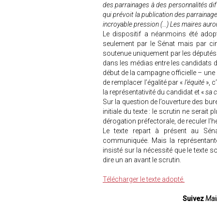
des parrainages à des personnalités diffé
qui prévoit la publication des parraina
incroyable pression (…) Les maires auro
Le dispositif a néanmoins été adop
seulement par le Sénat mais par cin
soutenue uniquement par les députés soc
dans les médias entre les candidats d
début de la campagne officielle – une
de remplacer l’égalité par «
l’équité
», c
la représentativité du candidat et «
sa c
Sur la question de l’ouverture des bure
initiale du texte : le scrutin ne serait
dérogation préfectorale, de reculer l’h
Le texte repart à présent au Sén
communiquée. Mais la représentante 
insisté sur la nécessité que le texte so
dire un an avant le scrutin.
Télécharger le texte adopté.
Suivez
Mair