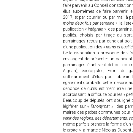
faire parvenir au Conseil constitutionn
élus eux-mêmes de faire parvenir le
2017, et par courrier ou par mail à par
moins deux fois par semaine
» la liste
publication «
intégrale
» des parrains
publiés, choisis par tirage au sor
parrainages reçus par candidat soit pu
d’une publication des «
noms et qualité
Cette disposition a provoqué de vif
envisagent de présenter un candidat 
parrainages étant vent debout contr
Aignan), écologistes, Front de g
suffisamment d’élus pour obtenir 
également combattu cette mesure, au
dénoncé ce qu’ils estiment être un
accroissant la difficulté pour les «
peti
Beaucoup de députés ont souligné que
légiférer sur «
l’anonymat
» des parra
maires des petites communes pour ne 
venir des régions, des départements, v
même parfois prendre la forme d’un 
le croire
», a martelé Nicolas Dupont-