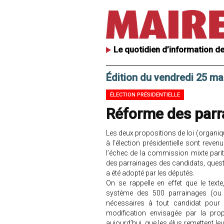
Le quotidien d’information de
Édition du vendredi 25 ma
ÉLECTION PRÉSIDENTIELLE
Réforme des parra
Les deux propositions de loi (organiq
à l’élection présidentielle sont reve
l’échec de la commission mixte parit
des parrainages des candidats, quest
a été adopté par les députés.
On se rappelle en effet que le tex
système des 500 parrainages (ou pl
nécessaires à tout candidat pour 
modification envisagée par la prop
aujourd’hui, que les élus remettent le