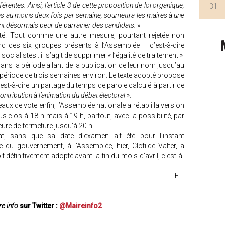
rentes. Ainsi, l’article 3 de cette proposition de loi organique,
31
ges au moins deux fois par semaine, soumettra les maires à une
nt désormais peur de parrainer des candidats.
»
té. Tout comme une autre mesure, pourtant rejetée non
q des six groupes présents à l’Assemblée – c’est-à-dire
ialistes : il s’agit de supprimer « l’égalité de traitement »
ans la période allant de la publication de leur nom jusqu’au
 période de trois semaines environ. Le texte adopté propose
’est-à-dire un partage du temps de parole calculé à partir de
ontribution à l’animation du débat électoral
».
aux de vote enfin, l’Assemblée nationale a rétabli la version
 plus clos à 18 h mais à 19 h, partout, avec la possibilité, par
eure de fermeture jusqu’à 20 h.
at, sans que sa date d’examen ait été pour l’instant
du gouvernement, à l’Assemblée, hier, Clotilde Valter, a
it définitivement adopté avant la fin du mois d’avril, c’est-à-
F.L.
e info
sur Twitter :
@Maireinfo2