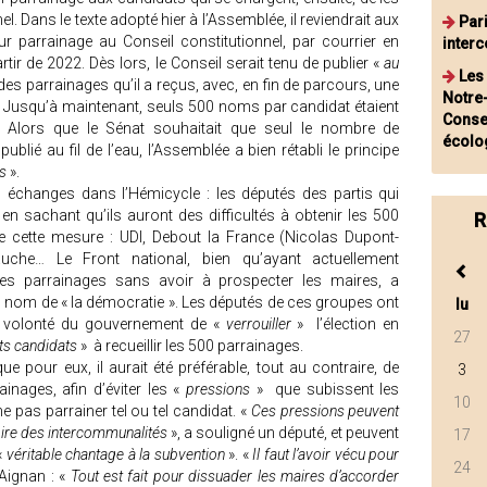
el. Dans le texte adopté hier à l’Assemblée, il reviendrait aux
Pari
ur parrainage au Conseil constitutionnel, par courrier en
inter
tir de 2022. Dès lors, le Conseil serait tenu de publier «
au
Les
 des parrainages qu’il a reçus, avec, en fin de parcours, une
Notre
. Jusqu’à maintenant, seuls 500 noms par candidat étaient
Consei
t. Alors que le Sénat souhaitait que seul le nombre de
écolo
blié au fil de l’eau, l’Assemblée a bien rétabli le principe
s
».
s échanges dans l’Hémicycle : les députés des partis qui
en sachant qu’ils auront des difficultés à obtenir les 500
R
e cette mesure : UDI, Debout la France (Nicolas Dupont-
auche… Le Front national, bien qu’ayant actuellement
les parrainages sans avoir à prospecter les maires, a
 nom de « la démocratie ». Les députés de ces groupes ont
lu
e volonté du gouvernement de «
verrouiller
» l’élection en
27
ts candidats
» à recueillir les 500 parrainages.
 pour eux, il aurait été préférable, tout au contraire, de
3
inages, afin d’éviter les «
pressions
» que subissent les
10
pas parrainer tel ou tel candidat. «
Ces pressions peuvent
oire des intercommunalités
», a souligné un député, et peuvent
17
«
véritable chantage à la subvention
». «
Il faut l’avoir vécu pour
24
Aignan : «
Tout est fait pour dissuader les maires d’accorder