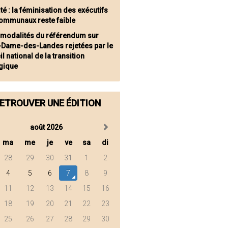
té : la féminisation des exécutifs
communaux reste faible
 modalités du référendum sur
-Dame-des-Landes rejetées par le
l national de la transition
gique
ETROUVER UNE ÉDITION
août 2026
ma
me
je
ve
sa
di
28
29
30
31
1
2
4
5
6
7
8
9
11
12
13
14
15
16
18
19
20
21
22
23
25
26
27
28
29
30