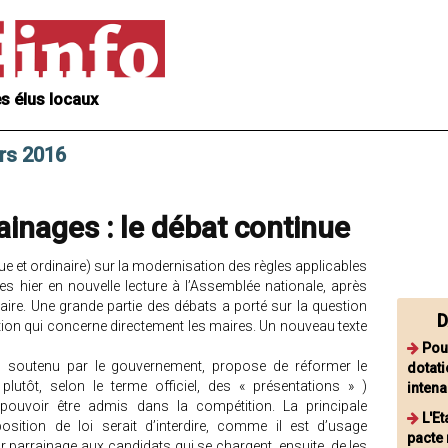
s élus locaux
rs 2016
inages : le débat continue
ue et ordinaire) sur la modernisation des règles applicables
nues hier en nouvelle lecture à l’Assemblée nationale, après
aire. Une grande partie des débats a porté sur la question
D
ion qui concerne directement les maires. Un nouveau texte
Pou
te, soutenu par le gouvernement, propose de réformer le
dotati
utôt, selon le terme officiel, des « présentations » )
intena
pouvoir être admis dans la compétition. La principale
L'E
osition de loi serait d’interdire, comme il est d’usage
pacte 
ur parrainage aux candidats qui se chargent, ensuite, de les