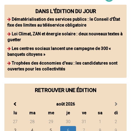
DANS L'ÉDITION DU JOUR
Dématérialisation des services publics : le Conseil d'État
fixe des limites au téléservice obligatoire
Loi Climat, ZAN et énergie solaire : deux nouveaux textes à
guetter
Les centres sociaux lancent une campagne de 300 «
banquets citoyens »
Trophées des économies d'eau : les candidatures sont
ouvertes pour les collectivités
RETROUVER UNE ÉDITION
août 2026
lu
ma
me
je
ve
sa
di
27
28
29
30
31
1
2
3
4
5
6
7
8
9