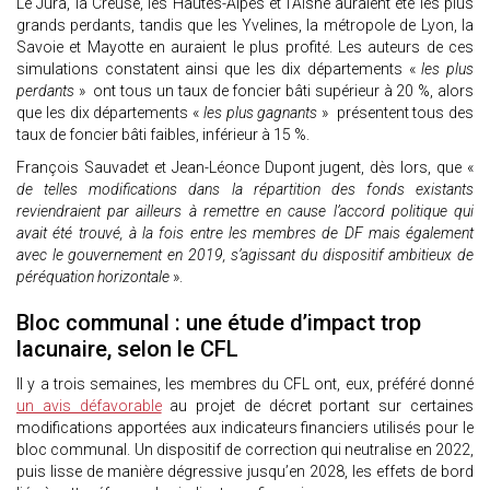
Le Jura, la Creuse, les Hautes-Alpes et l’Aisne auraient été les plus
grands perdants, tandis que les Yvelines, la métropole de Lyon, la
Savoie et Mayotte en auraient le plus profité. Les auteurs de ces
simulations constatent ainsi que les dix départements «
les plus
perdants
» ont tous un taux de foncier bâti supérieur à 20 %, alors
que les dix départements «
les plus gagnants
» présentent tous des
taux de foncier bâti faibles, inférieur à 15 %.
François Sauvadet et Jean-Léonce Dupont jugent, dès lors, que «
de telles modifications dans la répartition des fonds existants
reviendraient par ailleurs à remettre en cause l’accord politique qui
avait été trouvé, à la fois entre les membres de DF mais également
avec le gouvernement en 2019, s’agissant du dispositif ambitieux de
péréquation horizontale
».
Bloc communal : une étude d’impact trop
lacunaire, selon le CFL
Il y a trois semaines, les membres du CFL ont, eux, préféré donné
un avis défavorable
au projet de décret portant sur certaines
modifications apportées aux indicateurs financiers utilisés pour le
bloc communal. Un dispositif de correction qui neutralise en 2022,
puis lisse de manière dégressive jusqu’en 2028, les effets de bord