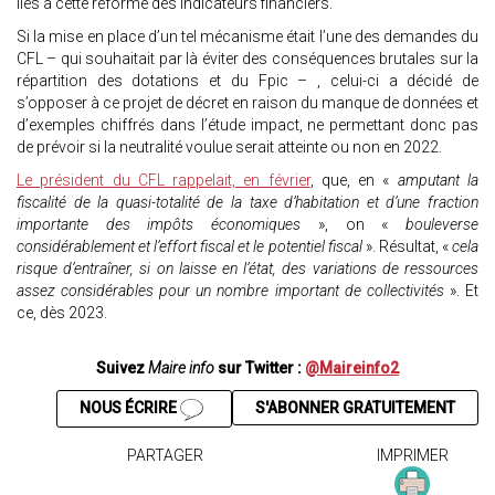
liés à cette réforme des indicateurs financiers.
Si la mise en place d’un tel mécanisme était l’une des demandes du
CFL – qui souhaitait par là éviter des conséquences brutales sur la
répartition des dotations et du Fpic – , celui-ci a décidé de
s’opposer à ce projet de décret en raison du manque de données et
d’exemples chiffrés dans l’étude impact, ne permettant donc pas
de prévoir si la neutralité voulue serait atteinte ou non en 2022.
Le président du CFL rappelait, en février
, que, en «
amputant la
fiscalité de la quasi-totalité de la taxe d’habitation et d’une fraction
importante des impôts économiques
», on «
bouleverse
considérablement et l’effort fiscal et le potentiel fiscal
». Résultat, «
cela
risque d’entraîner, si on laisse en l’état, des variations de ressources
assez considérables pour un nombre important de collectivités
». Et
ce, dès 2023.
Suivez
Maire info
sur Twitter :
@Maireinfo2
NOUS ÉCRIRE
S'ABONNER GRATUITEMENT
PARTAGER
IMPRIMER