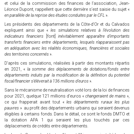
et celui de la commission des finances de l’association, Jean-
Léonce Dupont, rappellent que cette dernière s’est saisie du sujet «
en parallèle de la reprise des études conduites par le CFL
».
Les présidents des départements de la Côte-d’Or et du Calvados
expliquent ainsi que «
les simulations relatives à l’évolution des
indicateurs financiers
[font]
inévitablement apparaître d’importants
transferts financiers entre départements, lesquels n’apparaissent pas
en adéquation avec les réalités économiques, financières et sociales
des territoires concernés
».
D’après ces simulations, réalisées à partir des montants répartis
en 2021, «
la somme des déplacements de dotations/fonds entre
départements induits par la modification de la définition du potentiel
fiscal/financier s’élèverait à 136 millions d’euros
».
Sans le mécanisme de neutralisation voté lors de la loi de finances
pour 2021, quelque 121 millions d’euros «
changeraient de mains
»,
ce qui frapperait avant tout «
les départements ruraux les plus
pauvres
» au profit des départements urbains qui seraient devenus
éligibles à certains fonds. Dans le détail, ce sont le fonds DMTO et
la dotation APA 1 qui seraient les plus touchés par ces
déplacements de crédits entre départements.