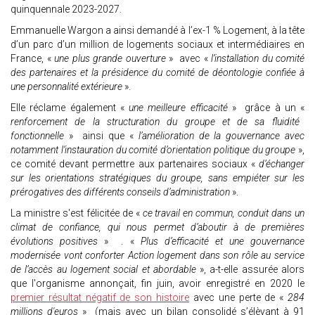
quinquennale 2023-2027.
Emmanuelle Wargon a ainsi demandé à l’ex-1 % Logement, à la tête
d’un parc d’un million de logements sociaux et intermédiaires en
France, «
une plus grande ouverture
» avec «
l’installation du comité
des partenaires et la présidence du comité de déontologie confiée à
une personnalité extérieure
».
Elle réclame également «
une meilleure efficacité
» grâce à un «
renforcement de la structuration du groupe et de sa fluidité
fonctionnelle
» ainsi que «
l’amélioration de la gouvernance avec
notamment l’instauration du comité d’orientation politique du groupe
»,
ce comité devant permettre aux partenaires sociaux «
d’échanger
sur les orientations stratégiques du groupe, sans empiéter sur les
prérogatives des différents conseils d’administration
».
La ministre s'est félicitée de «
ce travail en commun, conduit dans un
climat de confiance, qui nous permet d’aboutir à de premières
évolutions positives
» . «
Plus d’efficacité et une gouvernance
modernisée vont conforter Action logement dans son rôle au service
de l’accès au logement social et abordable
», a-t-elle assurée alors
que l'organisme annonçait, fin juin, avoir enregistré en 2020 le
premier résultat négatif de son histoire
avec une perte de «
284
millions d'euros
» (mais avec un bilan consolidé s’élèvant à 91