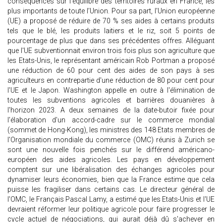
conséquences sur l’équilibre des territoires ruraux en France, les
plus importants de toute l’Union. Pour sa part, l'Union européenne
(UE) a proposé de réduire de 70 % ses aides à certains produits
tels que le blé, les produits laitiers et le riz, soit 5 points de
pourcentage de plus que dans ses précédentes offres. Alléguant
que l'UE subventionnait environ trois fois plus son agriculture que
les Etats-Unis, le représentant américain Rob Portman a proposé
une réduction de 60 pour cent des aides de son pays à ses
agriculteurs en contrepartie d'une réduction de 80 pour cent pour
l'UE et le Japon. Washington appelle en outre à l'élimination de
toutes les subventions agricoles et barrières douanières à
l'horizon 2023. A deux semaines de la date-butoir fixée pour
l'élaboration d'un accord-cadre sur le commerce mondial
(sommet de Hong-Kong), les ministres des 148 Etats membres de
l'Organisation mondiale du commerce (OMC) réunis à Zurich se
sont une nouvelle fois penchés sur le différend américano-
européen des aides agricoles. Les pays en développement
comptent sur une libéralisation des échanges agricoles pour
dynamiser leurs économies, bien que la France estime que cela
puisse les fragiliser dans certains cas. Le directeur général de
l'OMC, le Français Pascal Lamy, a estimé que les Etats-Unis et l'UE
devraient réformer leur politique agricole pour faire progresser le
cycle actuel de négociations, qui aurait déjà dû s'achever en