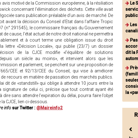
un avis motivé de la Commission européenne, à la résiliation
Le S
swick concernant l’élimination des déchets. Cette ville avait
servi
gociée sans publication préalable d’un avis de marché. De
publi
oit avant la décision du Conseil d’Etat dans l’affaire Tropic
Les
2007 (n° 291545), le commissaire français du Gouvernement
canali
tat de cause, l’état actuel de notre droit national ne permettra
ablement et à court terme une obligation issue du droit
Pas
la lettre «Décision Locale», qui publie (23/7) un dossier
accord
écision de la CJCE modifie «l’équilibre de solutions
dit la
 depuis un siècle au moins», et intervient alors que les
autom
mmission et parlement, se penchent sur une proposition de
Prè
89/665/CEE et 92/13/CEE du Conseil, qui vise à améliorer
(fami
es de recours en matière de passation des marchés publics.
seules
lai dit de «standstill» qui oblige à attendre 10 jours entre la
consi
la signature de celui ci, précise que tout contrat ayant été
la «pa
à dire sans attendre l’expiration du délai, pourra faire l’objet
 la CJCE, lien ci-dessous.
e info
sur Twitter :
@Maireinfo2
R