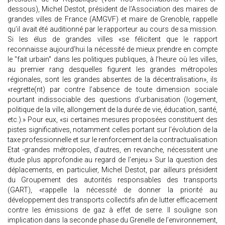
dessous), Michel Destot, président de l’Association des maires de
grandes villes de France (AMGVF) et maire de Grenoble, rappelle
qu’il avait été auditionné par le rapporteur au cours de sa mission.
Si les élus de grandes villes «se félicitent que le rapport
reconnaisse aujourd’hui la nécessité de mieux prendre en compte
le "fait urbain" dans les politiques publiques, à l’heure où les villes,
au premier rang desquelles figurent les grandes métropoles
régionales, sont les grandes absentes de la décentralisation», ils
«regrette(nt) par contre l’absence de toute dimension sociale
pourtant indissociable des questions d’urbanisation (logement,
politique de la ville, allongement de la durée de vie, éducation, santé,
etc.).» Pour eux, «si certaines mesures proposées constituent des
pistes significatives, notamment celles portant sur l’évolution de la
taxe professionnelle et sur le renforcement de la contractualisation
Etat -grandes métropoles, d’autres, en revanche, nécessitent une
étude plus approfondie au regard de l’enjeu.» Sur la question des
déplacements, en particulier, Michel Destot, par ailleurs président
du Groupement des autorités responsables des transports
(GART), «rappelle la nécessité de donner la priorité au
développement des transports collectifs afin de lutter efficacement
contre les émissions de gaz à effet de serre. Il souligne son
implication dans la seconde phase du Grenelle de l’environnement,