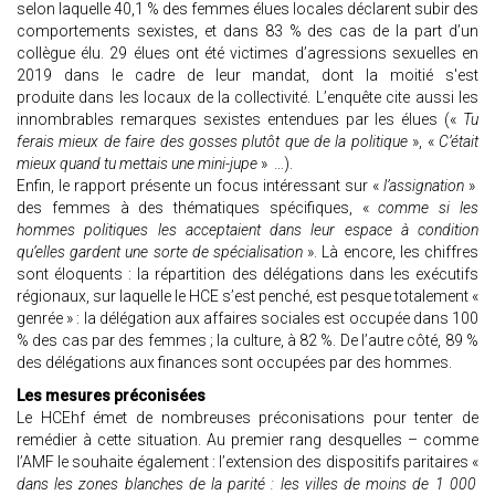
selon laquelle 40,1 % des femmes élues locales déclarent subir des
comportements sexistes, et dans 83 % des cas de la part d’un
collègue élu. 29 élues ont été victimes d’agressions sexuelles en
2019 dans le cadre de leur mandat, dont la moitié s'est
produite dans les locaux de la collectivité. L’enquête cite aussi les
innombrables remarques sexistes entendues par les élues («
Tu
ferais mieux de faire des gosses plutôt que de la politique
», «
C’était
mieux quand tu mettais une mini-jupe
» …).
Enfin, le rapport présente un focus intéressant sur «
l’assignation
»
des femmes à des thématiques spécifiques, «
comme si les
hommes politiques les acceptaient dans leur espace à condition
qu’elles gardent une sorte de spécialisation
». Là encore, les chiffres
sont éloquents : la répartition des délégations dans les exécutifs
régionaux, sur laquelle le HCE s’est penché, est pesque totalement «
genrée » : la délégation aux affaires sociales est occupée dans 100
% des cas par des femmes ; la culture, à 82 %. De l’autre côté, 89 %
des délégations aux finances sont occupées par des hommes.
Les mesures préconisées
Le HCEhf émet de nombreuses préconisations pour tenter de
remédier à cette situation. Au premier rang desquelles – comme
l’AMF le souhaite également : l’extension des dispositifs paritaires «
dans les zones blanches de la parité : les villes de moins de 1 000