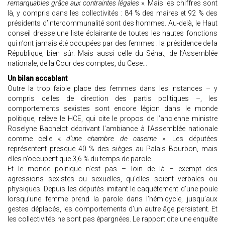
remarquables grâce aux contraintes légales
». Mais les chiffres sont
là, y compris dans les collectivités : 84 % des maires et 92 % des
présidents d’intercommunalité sont des hommes. Au-delà, le Haut
conseil dresse une liste éclairante de toutes les hautes fonctions
qui n’ont jamais été occupées par des femmes : la présidence de la
République, bien sûr. Mais aussi celle du Sénat, de l’Assemblée
nationale, de la Cour des comptes, du Cese…
Un bilan accablant
Outre la trop faible place des femmes dans les instances – y
compris celles de direction des partis politiques –, les
comportements sexistes sont encore légion dans le monde
politique, relève le HCE, qui cite le propos de l’ancienne ministre
Roselyne Bachelot décrivant l’ambiance à l’Assemblée nationale
comme celle «
d’une chambre de caserne
». Les députées
représentent presque 40 % des sièges au Palais Bourbon, mais
elles n’occupent que 3,6 % du temps de parole.
Et le monde politique n’est pas – loin de là – exempt des
agressions sexistes ou sexuelles, qu’elles soient verbales ou
physiques. Depuis les députés imitant le caquètement d’une poule
lorsqu’une femme prend la parole dans l’hémicycle, jusqu’aux
gestes déplacés, les comportements d’un autre âge persistent. Et
les collectivités ne sont pas épargnées. Le rapport cite une enquête