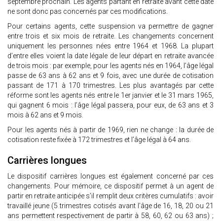
septembre prochain. Les agents partant en retraite avant cette date
ne sont donc pas concernés par ces modifications.
Pour certains agents, cette suspension va permettre de gagner
entre trois et six mois de retraite. Les changements concernent
uniquement les personnes nées entre 1964 et 1968. La plupart
d’entre elles voient la date légale de leur départ en retraite avancée
de trois mois : par exemple, pour les agents nés en 1964, l’âge légal
passe de 63 ans à 62 ans et 9 fois, avec une durée de cotisation
passant de 171 à 170 trimestres. Les plus avantagés par cette
réforme sont les agents nés entre le 1er janvier et le 31 mars 1965,
qui gagnent 6 mois : l’âge légal passera, pour eux, de 63 ans et 3
mois à 62 ans et 9 mois.
Pour les agents nés à partir de 1969, rien ne change : la durée de
cotisation reste fixée à 172 trimestres et l’âge légal à 64 ans.
Carrières longues
Le dispositif carrières longues est également concerné par ces
changements. Pour mémoire, ce dispositif permet à un agent de
partir en retraite anticipée s’il remplit deux critères cumulatifs : avoir
travaillé jeune (5 trimestres cotisés avant l’âge de 16, 18, 20 ou 21
ans permettent respectivement de partir à 58, 60, 62 ou 63 ans) ;