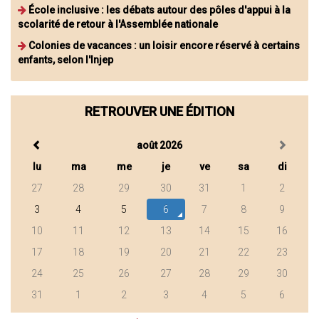
École inclusive : les débats autour des pôles d'appui à la
scolarité de retour à l'Assemblée nationale
Colonies de vacances : un loisir encore réservé à certains
enfants, selon l'Injep
RETROUVER UNE ÉDITION
août 2026
lu
ma
me
je
ve
sa
di
27
28
29
30
31
1
2
3
4
5
6
7
8
9
10
11
12
13
14
15
16
17
18
19
20
21
22
23
24
25
26
27
28
29
30
31
1
2
3
4
5
6