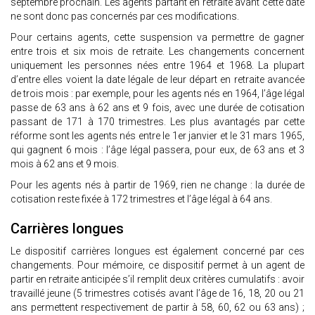
septembre prochain. Les agents partant en retraite avant cette date
ne sont donc pas concernés par ces modifications.
Pour certains agents, cette suspension va permettre de gagner
entre trois et six mois de retraite. Les changements concernent
uniquement les personnes nées entre 1964 et 1968. La plupart
d’entre elles voient la date légale de leur départ en retraite avancée
de trois mois : par exemple, pour les agents nés en 1964, l’âge légal
passe de 63 ans à 62 ans et 9 fois, avec une durée de cotisation
passant de 171 à 170 trimestres. Les plus avantagés par cette
réforme sont les agents nés entre le 1er janvier et le 31 mars 1965,
qui gagnent 6 mois : l’âge légal passera, pour eux, de 63 ans et 3
mois à 62 ans et 9 mois.
Pour les agents nés à partir de 1969, rien ne change : la durée de
cotisation reste fixée à 172 trimestres et l’âge légal à 64 ans.
Carrières longues
Le dispositif carrières longues est également concerné par ces
changements. Pour mémoire, ce dispositif permet à un agent de
partir en retraite anticipée s’il remplit deux critères cumulatifs : avoir
travaillé jeune (5 trimestres cotisés avant l’âge de 16, 18, 20 ou 21
ans permettent respectivement de partir à 58, 60, 62 ou 63 ans) ;