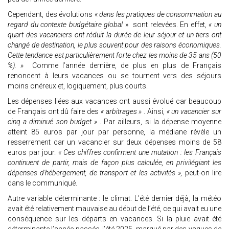
Cependant, des évolutions «
dans les pratiques de consommation au
regard du contexte budgétaire global
» sont relevées. En effet,
« un
quart des vacanciers ont réduit la durée de leur séjour et un tiers ont
changé de destination, le plus souvent pour des raisons économiques.
Cette tendance est particulièrement forte chez les moins de 35 ans (50
%). »
Comme l’année dernière, de plus en plus de Français
renoncent à leurs vacances ou se tournent vers des séjours
moins onéreux et, logiquement, plus courts.
Les dépenses liées aux vacances ont aussi évolué car beaucoup
de Français ont dû faire des
« arbitrages »
. Ainsi,
« un vacancier sur
cinq a diminué son budget »
. Par ailleurs, si la dépense moyenne
atteint 85 euros par jour par personne, la médiane révèle un
resserrement car un vacancier sur deux dépenses moins de 58
euros par jour.
« Ces chiffres confirment une mutation : les Français
continuent de partir, mais de façon plus calculée, en privilégiant les
dépenses d'hébergement, de transport et les activités »,
peut-on lire
dans le communiqué.
Autre variable déterminante : le climat. L’été dernier déjà, la météo
avait été relativement mauvaise au début de l’été, ce qui avait eu une
conséquence sur les départs en vacances. Si la pluie avait été