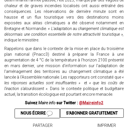
déterminante l’année passée, l’été 2025, marqué par des vagues de
chaleur et de graves incendies localisés ont aussi entraîné des
conséquences. Les réservations de dernière minute sont en
hausse et un flux touristique vers des destinations moins
exposées aux aléas climatiques a été observé notamment en
Bretagne et Normandie.
« L'adaptation au changement climatique est
désormais une condition essentielle de notre attractivité touristique »,
indique le ministère.
Rappelons que dans le contexte de la mise en place du troisième
plan national (Pnacc3) destiné à préparer la France à une
augmentation de 4 °C de la température à l'horizon 2100 présenté
en mars dernier, une mission d’information sur l'adaptation de
l'aménagement des territoires au changement climatique a été
lancée à l’Assemblée nationale. Les rapporteurs ont constaté que
«
les réponses actuelles sont insuffisantes »
et
« que les coûts de
l’inaction s’alourdissent ».
Dans le contexte politique et budgétaire
actuel, la transition écologique est pourtant encore menacée.
Suivez
Maire info
sur Twitter :
@Maireinfo2
NOUS ÉCRIRE
S'ABONNER GRATUITEMENT
PARTAGER
IMPRIMER