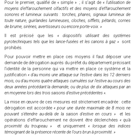
Pour le premier, qualifié de « simple » ; il s’agit de
« l'utilisation de
moyens d'effarouchement olfactifs et des moyens d'effarouchement
sonores et lumineux suivants : torches, phares, signaux lumineux de
toute nature, guirlandes lumineuses, cloches, sifflets, pétards, cornes
de brume, sirènes, avertisseurs ou encore porte-voix. »
Il est précisé que les
« dispositifs utilisant des systèmes
pyrotechniques tels que les lance-fusées et les canons à gaz »
sont
prohibés.
Pour pouvoir mettre en place ces moyens il faut déposer une
demande de dérogation auprès du préfet du département précisant
l’identité de la personne qui va mettre en place ce système et la
justification
« d'au moins une attaque sur l'estive dans les 12 derniers
mois, ou d'au moins quatre attaques cumulées sur l'estive au cours des
deux années précédant la demande, ou de plus de dix attaques par an
en moyenne lors des trois saisons d'estive précédentes ».
La mise en œuvre de ces mesures est strictement encadrée : cette
dérogation est accordée
« pour une durée maximale de 8 mois ne
pouvant s'étendre au-delà de la saison d'estive en cours »
et les
opérations d’effarouchement ne doivent être déclenchées
« qu'à
proximité du troupeau »
et uniquement
« lorsque des indices
témoignant de la présence récente de l'ours brun à proximité. »