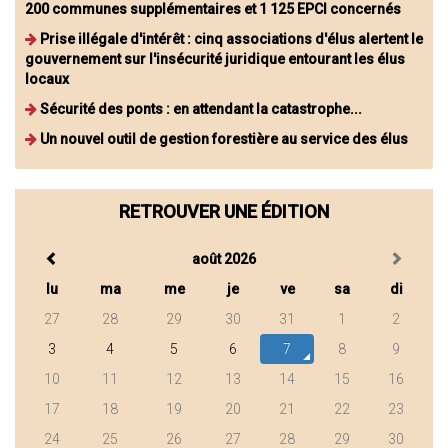
200 communes supplémentaires et 1 125 EPCI concernés
Prise illégale d'intérêt : cinq associations d'élus alertent le
gouvernement sur l'insécurité juridique entourant les élus
locaux
Sécurité des ponts : en attendant la catastrophe...
Un nouvel outil de gestion forestière au service des élus
RETROUVER UNE ÉDITION
août 2026
lu
ma
me
je
ve
sa
di
27
28
29
30
31
1
2
3
4
5
6
7
8
9
10
11
12
13
14
15
16
17
18
19
20
21
22
23
24
25
26
27
28
29
30