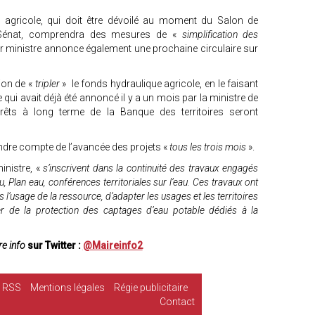
nce agricole, qui doit être dévoilé au moment du Salon de
au Sénat, comprendra des mesures de «
simplification des
er ministre annonce également une prochaine circulaire sur
ion de «
tripler
» le fonds hydraulique agricole, en le faisant
 qui avait déjà été annoncé il y a un mois par la ministre de
prêts à long terme de la Banque des territoires seront
ndre compte de l’avancée des projets «
tous les trois mois
».
inistre, «
s’inscrivent dans la continuité des travaux engagés
 Plan eau, conférences territoriales sur l’eau. Ces travaux ont
s l’usage de la ressource, d’adapter les usages et les territoires
er de la protection des captages d’eau potable dédiés à la
e info
sur Twitter :
@Maireinfo2
RSS
Mentions légales
Régie publicitaire
Contact