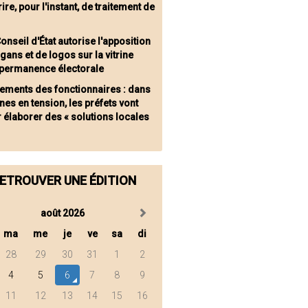
ire, pour l'instant, de traitement de
onseil d'État autorise l'apposition
gans et de logos sur la vitrine
 permanence électorale
ements des fonctionnaires : dans
nes en tension, les préfets vont
 élaborer des « solutions locales
ETROUVER UNE ÉDITION
août 2026
ma
me
je
ve
sa
di
28
29
30
31
1
2
4
5
6
7
8
9
11
12
13
14
15
16