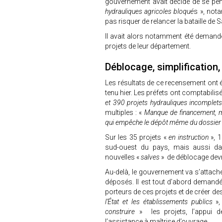
gouvernement avait décidé de se penc
hydrauliques agricoles bloqué
s », no
pas risquer de relancer la bataille de 
Il avait alors notamment été demand
projets de leur département.
Déblocage, simplification
Les résultats de ce recensement ont ét
tenu hier. Les préfets ont comptabilis
et 390 projets hydrauliques incomplets
multiples : «
Manque de financement, ma
qui empêche le dépôt même du dossie
Sur les 35 projets «
en instruction
», 1
sud-ouest du pays, mais aussi dan
nouvelles «
salves
» de déblocage devra
Au-delà, le gouvernement va s’attache
déposés. Il est tout d’abord demand
porteurs de ces projets et de créer des
l’État et les établissements publics
»
construire
» les projets, l’appui de
l’assistance à maîtrise d’ouvrage.