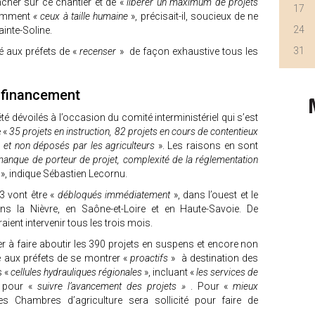
her sur ce chantier et de «
libérer un maximum de projets
17
tamment
« ceux à taille humaine
», précisait-il, soucieux de ne
24
Sainte-Soline.
31
é aux préfets de «
recenser
» de façon exhaustive tous les
, financement
é dévoilés à l’occasion du comité interministériel qui s’est
é «
35 projets en instruction, 82 projets en cours de contentieux
 et non déposés par les agriculteurs
». Les raisons en sont
nque de porteur de projet, complexité de la réglementation
r
», indique Sébastien Lecornu.
3 vont être «
débloqués immédiatement
», dans l’ouest et le
s la Nièvre, en Saône-et-Loire et en Haute-Savoie. De
ient intervenir tous les trois mois.
r à faire aboutir les 390 projets en suspens et encore non
é aux préfets de se montrer «
proactifs
» à destination des
 «
cellules hydrauliques régionales
», incluant «
les services de
, pour «
suivre l’avancement des projets »
. Pour «
mieux
s Chambres d’agriculture sera sollicité pour faire de