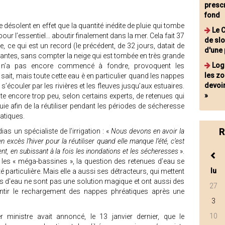
prescr
fond
 désolent en effet que la quantité inédite de pluie qui tombe
Le C
our l’essentiel… aboutir finalement dans la mer. Cela fait 37
de slo
e, ce qui est un record (le précédent, de 32 jours, datait de
d'une
ntes, sans compter la neige qui est tombée en très grande
Log
t n’a pas encore commencé à fondre, provoquent les
les zo
sait, mais toute cette eau è en particulier quand les nappes
devoir
s’écouler par les rivières et les fleuves jusqu’aux estuaires.
»
ste encore trop peu, selon certains experts, de retenues qui
luie afin de la réutiliser pendant les périodes de sécheresse
éatiques.
R
s un spécialiste de l’irrigation : «
Nous devons en avoir la
en excès l’hiver pour la réutiliser quand elle manque l’été, c’est
ent, en subissant à la fois les inondations et les sécheresses
».
 les « méga-bassines », la question des retenues d’eau se
lu
particulière. Mais elle a aussi ses détracteurs, qui mettent
es d'eau ne sont pas une solution magique et ont aussi des
27
ntir le rechargement des nappes phréatiques après une
3
10
 ministre avait annoncé, le 13 janvier dernier, que le