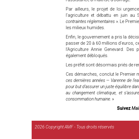
Par ailleurs, le projet de loi urge
l’agriculture et débattu en juin 
contraintes réglementaires
». Le Premi
les milieux humides.
Enfin, le gouvernement a pris la décis
passer de 20 à 60 millions d’euros, ce
l’Agriculture Annie Genevard. Des 
également débloqués.
Les préfet sont désormais priés de re
Ces démarches, conclut le Premier m
ces dernières années — Varenne de l’eau,
pour but d’assurer un juste équilibre dan
au changement climatique, et s’assur
consommation humaine.
»
Suivez
Mair
2026
Copyright AMF - Tous droits réservés