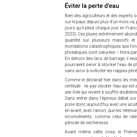
Éviter la perte d’eau
Bien des agriculteurs et des experts se
sur le pays depuis plus d’un mois va, p
jours qu’il pleut chaque jour en Franc
2023). Ces pluies extrêmement abonda
quantité sur plusieurs massifs e
inondations catastrophiques que l’on 
phréatiques sont saturées – finira par 
En dehors des lacs de barrage, il exi
pourraient servir à stocker l’eau de p
sans avoir à solliciter les nappes phr
Comme le déclarait hier dans les média
certitude : ne pas stocker l’eau qui est 
une folie qui revient à souffrir doublem
Sans entrer dans l’épineux débat sur
pose donc aujourd’hui avec une acuité 
en avant, avec raison, que les retenu
inconvénients, comme celui de rale
période de sécheresse.
Avant même cette crise, le Premier