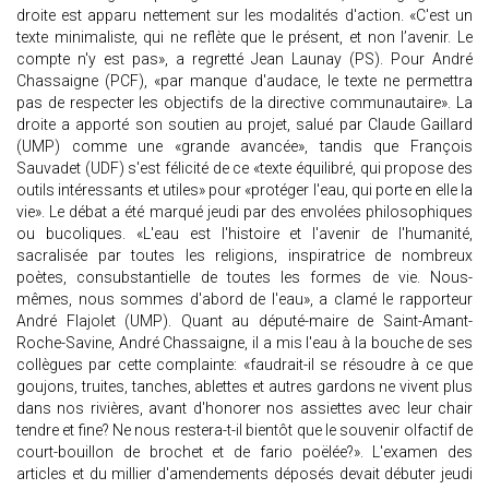
droite est apparu nettement sur les modalités d'action. «C'est un
texte minimaliste, qui ne reflète que le présent, et non l’avenir. Le
compte n'y est pas», a regretté Jean Launay (PS). Pour André
Chassaigne (PCF), «par manque d'audace, le texte ne permettra
pas de respecter les objectifs de la directive communautaire». La
droite a apporté son soutien au projet, salué par Claude Gaillard
(UMP) comme une «grande avancée», tandis que François
Sauvadet (UDF) s'est félicité de ce «texte équilibré, qui propose des
outils intéressants et utiles» pour «protéger l'eau, qui porte en elle la
vie». Le débat a été marqué jeudi par des envolées philosophiques
ou bucoliques. «L'eau est l'histoire et l'avenir de l'humanité,
sacralisée par toutes les religions, inspiratrice de nombreux
poètes, consubstantielle de toutes les formes de vie. Nous-
mêmes, nous sommes d'abord de l'eau», a clamé le rapporteur
André Flajolet (UMP). Quant au député-maire de Saint-Amant-
Roche-Savine, André Chassaigne, il a mis l'eau à la bouche de ses
collègues par cette complainte: «faudrait-il se résoudre à ce que
goujons, truites, tanches, ablettes et autres gardons ne vivent plus
dans nos rivières, avant d'honorer nos assiettes avec leur chair
tendre et fine? Ne nous restera-t-il bientôt que le souvenir olfactif de
court-bouillon de brochet et de fario poëlée?». L'examen des
articles et du millier d'amendements déposés devait débuter jeudi