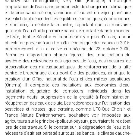
Sarkozy sur l'immigration, Nelly Olin (Ecologie) a souligné
l'importance de l'eau dans ce «contexte de changement climatique
et de croissance démographique». «L'eau est un enjeu planétaire
essentiel dont dépendent les équilibres écologiques, économiques
et sociaux», a déclaré la ministre, rappelant que «la mauvaise
qualité de l'eau était la première cause de mortalité dans le monde».
Le texte, dont le Sénat a eu la primeur il y a plus d'un an, a pour
objectif de parvenir à «un bon état écologique des eaux» en 2015,
conformément à la directive européenne du 23 octobre 2000.
Parmi les dispositions phares figurent des modifications du
système des redevances des agences de l'eau, des mesures de
préservation des milieux aquatiques, de renforcement de la lutte
contre le braconnage et du contrôle des pesticides, ainsi que la
création d'un Office national de l'eau et des milieux aquatiques
(Onema). Il comporte des incitations aux économies d'eau:
installation obligatoire de compteurs individuels dans les
logements neufs, suppression de la gratuité à l'administration,
récupération des eaux de pluie. Les redevances sur l'utilisation des
pesticides et nitrates, que certains, comme UFC-Que Choisir et
France Nature Environnement, souhaitent voir imposées aux
agriculteurs sur le principe «pollueur-payeur», pourraient faire débat
lors de ces travaux. Si le constat sur la dégradation de l'eau et la
nécessité d'agir est partagé sur tous les bancs, le clivage gauche-