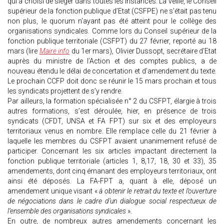
qui a choisi de siéger dans toutes les instances. La veille, le Conseil
supérieur de la fonction publique d’Etat (CSFPE) ne s’était pas tenu
non plus, le quorum n’ayant pas été atteint pour le collège des
organisations syndicales. Comme lors du Conseil supérieur de la
fonction publique territoriale (CSFPT) du 27 février, reporté au 18
mars (lire
Maire info
du 1er mars), Olivier Dussopt, secrétaire d’Etat
auprès du ministre de l’Action et des comptes publics, a de
nouveau étendu le délai de concertation et d’amendement du texte.
Le prochain CCFP doit donc se réunir le 15 mars prochain et tous
les syndicats projettent de s’y rendre.
Par ailleurs, la formation spécialisée n° 2 du CSFPT, élargie à trois
autres formations, s’est déroulée, hier, en présence de trois
syndicats (CFDT, UNSA et FA FPT) sur six et des employeurs
territoriaux venus en nombre. Elle remplace celle du 21 février à
laquelle les membres du CSFPT avaient unanimement refusé de
participer. Concernant les six articles impactant directement la
fonction publique territoriale (articles 1, 8,17, 18, 30 et 33), 35
amendements, dont cinq émanant des employeurs territoriaux, ont
ainsi été déposés. La FA-FPT a, quant à elle, déposé un
amendement unique visant «
à obtenir le retrait du texte et l’ouverture
de négociations dans le cadre d’un dialogue social respectueux de
l’ensemble des organisations syndicales
».
En outre, de nombreux autres amendements concernant les