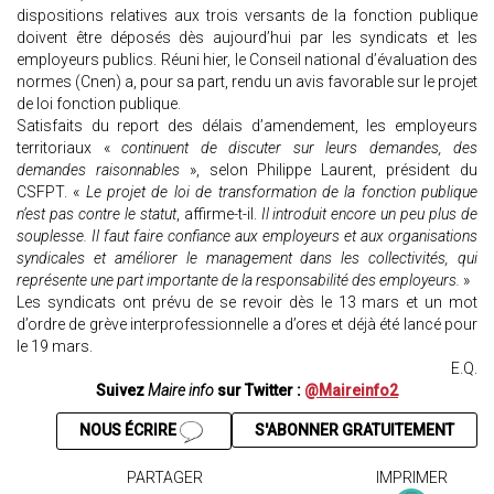
dispositions relatives aux trois versants de la fonction publique
doivent être déposés dès aujourd’hui par les syndicats et les
employeurs publics. Réuni hier, le Conseil national d’évaluation des
normes (Cnen) a, pour sa part, rendu un avis favorable sur le projet
de loi fonction publique.
Satisfaits du report des délais d’amendement, les employeurs
territoriaux «
continuent de discuter sur leurs demandes, des
demandes raisonnables
», selon Philippe Laurent, président du
CSFPT. «
Le projet de loi de transformation de la fonction publique
n’est pas contre le statut
, affirme-t-il.
Il introduit encore un peu plus de
souplesse. Il faut faire confiance aux employeurs et aux organisations
syndicales et améliorer le management dans les collectivités, qui
représente une part importante de la responsabilité des employeurs.
»
Les syndicats ont prévu de se revoir dès le 13 mars et un mot
d’ordre de grève interprofessionnelle a d’ores et déjà été lancé pour
le 19 mars.
E.Q.
Suivez
Maire info
sur Twitter :
@Maireinfo2
NOUS ÉCRIRE
S'ABONNER GRATUITEMENT
PARTAGER
IMPRIMER