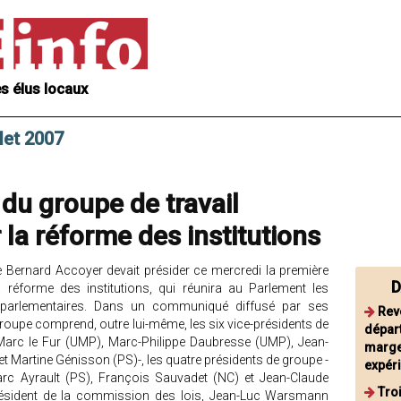
s élus locaux
llet 2007
du groupe de travail
 la réforme des institutions
e Bernard Accoyer devait présider ce mercredi la première
D
 réforme des institutions, qui réunira au Parlement les
 parlementaires. Dans un communiqué diffusé par ses
Reve
roupe comprend, outre lui-même, les six vice-présidents de
dépar
Marc le Fur (UMP), Marc-Philippe Daubresse (UMP), Jean-
marge
et Martine Génisson (PS)-, les quatre présidents de groupe -
expér
c Ayrault (PS), François Sauvadet (NC) et Jean-Claude
Tro
président de la commission des lois, Jean-Luc Warsmann