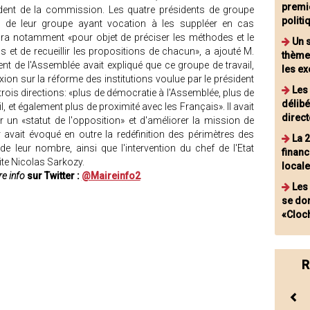
premi
ent de la commission. Les quatre présidents de groupe
polit
e leur groupe ayant vocation à les suppléer en cas
ura notamment «pour objet de préciser les méthodes et le
Un 
us et de recueillir les propositions de chacun», a ajouté M.
thème
ident de l'Assemblée avait expliqué que ce groupe de travail,
les ex
xion sur la réforme des institutions voulue par le président
Les
 trois directions: «plus de démocratie à l'Assemblée, plus de
délibé
 et également plus de proximité avec les Français». Il avait
direct
r un «statut de l'opposition» et d'améliorer la mission de
 avait évoqué en outre la redéfinition des périmètres des
La 
leur nombre, ainsi que l'intervention du chef de l'Etat
financ
te Nicolas Sarkozy.
local
e info
sur Twitter :
@Maireinfo2
Les
se do
«Cloc
R