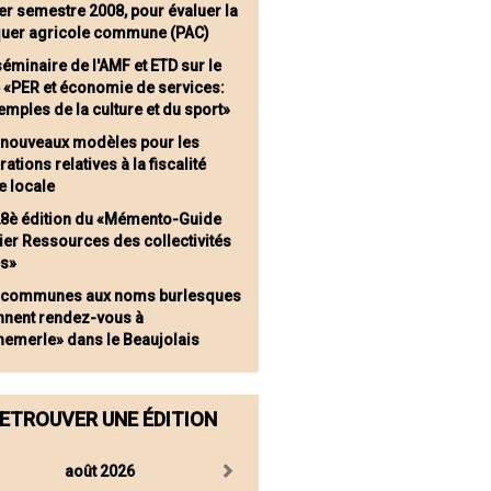
er semestre 2008, pour évaluer la
iquer agricole commune (PAC)
séminaire de l'AMF et ETD sur le
 «PER et économie de services:
emples de la culture et du sport»
 nouveaux modèles pour les
rations relatives à la fiscalité
e locale
28è édition du «Mémento-Guide
ier Ressources des collectivités
es»
 communes aux noms burlesques
nnent rendez-vous à
hemerle» dans le Beaujolais
ETROUVER UNE ÉDITION
août 2026