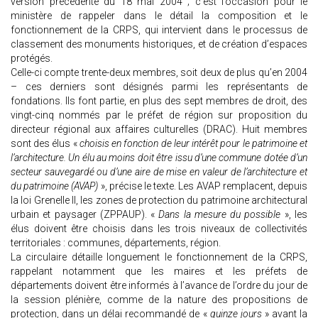
version précédente du 18 mai 2004 ; c’est l’occasion pour le
ministère de rappeler dans le détail la composition et le
fonctionnement de la CRPS, qui intervient dans le processus de
classement des monuments historiques, et de création d’espaces
protégés.
Celle-ci compte trente-deux membres, soit deux de plus qu’en 2004
– ces derniers sont désignés parmi les représentants de
fondations. Ils font partie, en plus des sept membres de droit, des
vingt-cinq nommés par le préfet de région sur proposition du
directeur régional aux affaires culturelles (DRAC). Huit membres
sont des élus «
choisis en fonction de leur intérêt pour le patrimoine et
l’architecture. Un élu au moins doit être issu d’une commune dotée d’un
secteur sauvegardé ou d’une aire de mise en valeur de l’architecture et
du patrimoine (AVAP)
», précise le texte. Les AVAP remplacent, depuis
la loi Grenelle II, les zones de protection du patrimoine architectural
urbain et paysager (ZPPAUP). «
Dans la mesure du possible
», les
élus doivent être choisis dans les trois niveaux de collectivités
territoriales : communes, départements, région.
La circulaire détaille longuement le fonctionnement de la CRPS,
rappelant notamment que les maires et les préfets de
départements doivent être informés à l’avance de l’ordre du jour de
la session plénière, comme de la nature des propositions de
protection, dans un délai recommandé de «
quinze jours
» avant la