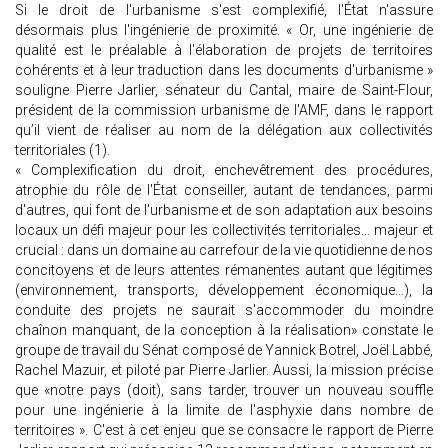
Si le droit de l'urbanisme s'est complexifié, l'État n'assure
désormais plus l'ingénierie de proximité. « Or, une ingénierie de
qualité est le préalable à l'élaboration de projets de territoires
cohérents et à leur traduction dans les documents d'urbanisme »
souligne Pierre Jarlier, sénateur du Cantal, maire de Saint-Flour,
président de la commission urbanisme de l'AMF, dans le rapport
qu’il vient de réaliser au nom de la délégation aux collectivités
territoriales (1).
« Complexification du droit, enchevêtrement des procédures,
atrophie du rôle de l'État conseiller, autant de tendances, parmi
d'autres, qui font de l'urbanisme et de son adaptation aux besoins
locaux un défi majeur pour les collectivités territoriales... majeur et
crucial : dans un domaine au carrefour de la vie quotidienne de nos
concitoyens et de leurs attentes rémanentes autant que légitimes
(environnement, transports, développement économique...), la
conduite des projets ne saurait s'accommoder du moindre
chaînon manquant, de la conception à la réalisation» constate le
groupe de travail du Sénat composé de Yannick Botrel, Joël Labbé,
Rachel Mazuir, et piloté par Pierre Jarlier. Aussi, la mission précise
que «notre pays (doit), sans tarder, trouver un nouveau souffle
pour une ingénierie à la limite de l'asphyxie dans nombre de
territoires ». C'est à cet enjeu que se consacre le rapport de Pierre