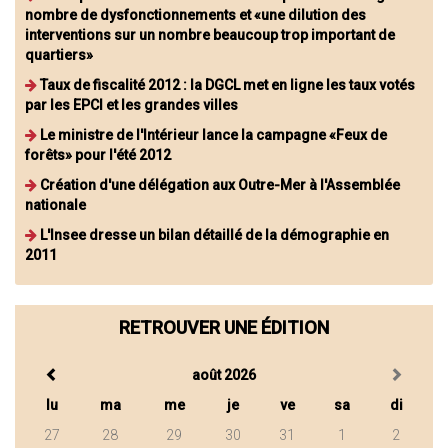
nombre de dysfonctionnements et «une dilution des
interventions sur un nombre beaucoup trop important de
quartiers»
Taux de fiscalité 2012 : la DGCL met en ligne les taux votés
par les EPCI et les grandes villes
Le ministre de l'Intérieur lance la campagne «Feux de
forêts» pour l'été 2012
Création d'une délégation aux Outre-Mer à l'Assemblée
nationale
L'Insee dresse un bilan détaillé de la démographie en
2011
RETROUVER UNE ÉDITION
août 2026
lu
ma
me
je
ve
sa
di
27
28
29
30
31
1
2