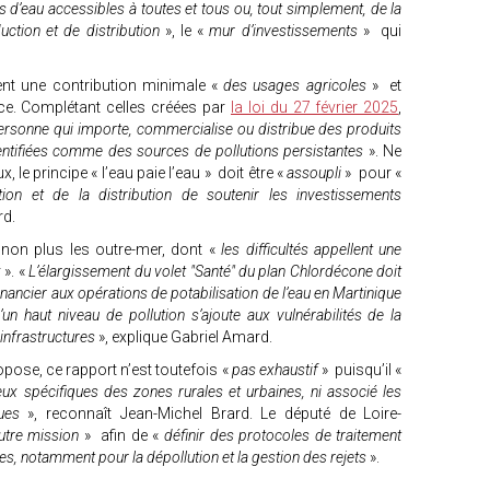
s d’eau accessibles à toutes et tous ou, tout simplement, de la
uction et de distribution
», le «
mur d’investissements
» qui
nt une contribution minimale «
des usages agricoles
» et
nce. Complétant celles créées par
la loi du 27 février 2025
,
personne qui importe, commercialise ou distribue des produits
entifiées comme des sources de pollutions persistantes
». Ne
 le principe « l’eau paie l’eau » doit être «
assoupli
» pour «
ion et de la distribution de soutenir les investissements
rd.
 non plus les outre-mer, dont «
les difficultés appellent une
x
». «
L’élargissement du volet "Santé" du plan Chlordécone doit
inancier aux opérations de potabilisation de l’eau en Martinique
un haut niveau de pollution s’ajoute aux vulnérabilités de la
 infrastructures
», explique Gabriel Amard.
ropose, ce rapport n’est toutefois «
pas exhaustif
» puisqu’il «
eux spécifiques des zones rurales et urbaines, ni associé les
ues
», reconnaît Jean-Michel Brard. Le député de Loire-
utre mission
» afin de «
définir des protocoles de traitement
les, notamment pour la dépollution et la gestion des rejets
».