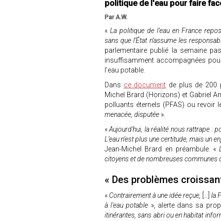
politique de l'eau pour faire f
Par A.W.
«
La politique de l’eau en France rep
sans que l’État n’assume les responsabil
parlementaire publié la semaine pass
insuffisamment accompagnées pour m
l’eau potable.
Dans
ce document
de plus de 200 p
Michel Brard (Horizons) et Gabriel Am
polluants éternels (PFAS) ou revoir 
menacée, disputée
».
«
Aujourd’hui, la réalité nous rattrape : 
L’eau n’est plus une certitude, mais un e
Jean-Michel Brard en préambule. «
L
citoyens et de nombreuses communes qui
« Des problèmes croissant
«
Contrairement à une idée reçue,
[…]
la 
à l'eau potable
», alerte dans sa pro
itinérantes, sans abri ou en habitat info