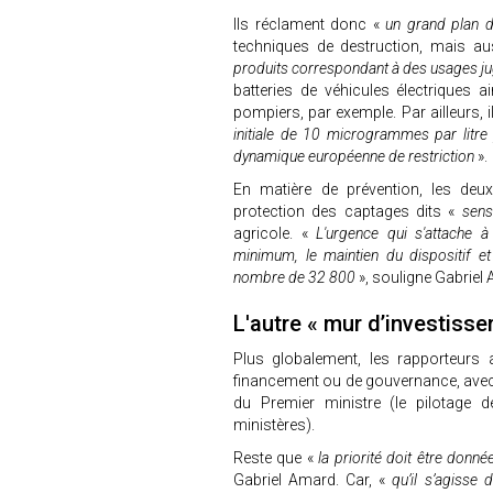
Ils réclament donc «
un grand plan d
techniques de destruction, mais au
produits correspondant à des usages ju
batteries de véhicules électriques 
pompiers, par exemple. Par ailleurs, 
initiale de 10 microgrammes par litre p
dynamique européenne de restriction
».
En matière de prévention, les deux 
protection des captages dits «
sens
agricole. «
L'urgence qui s'attache à
minimum, le maintien du dispositif e
nombre de 32 800
», souligne Gabriel
L'autre « mur d’investiss
Plus globalement, les rapporteurs a
financement ou de gouvernance, avec 
du Premier ministre (le pilotage d
ministères).
Reste que «
la priorité doit être donn
Gabriel Amard. Car, «
qu’il s’agisse