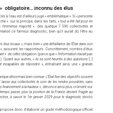
l » obligatoire… inconnu des élus
cès à l’eau est d’ailleurs jugé «
emblématique
». Si «
personne
arche
» sur le principe, dans les faits, «
tout a été fait pour en
«
l’immense majorité
» des quelque 7 590 collectivités et
lisé ce fameux diagnostic, bien qu’il aurait dû l’être au
es élus locaux
», mais bien «
une défaillance de l’État dans son
e
», assurent les rapporteurs. Concrètement, nombre d’élus
ant
» de cette obligation (parce que «
l’information n’avait pas
). Quant aux autres, «
ils se sont heurtés à des questions
[…]
ent incapables de répondre
», entraînant ainsi une «
grande
nique désormais bien connue. L’État fixe des objectifs souvent
 laisse aux collectivités le soin de les rendre possibles, sans
ans financement à la hauteur
», dénonce ainsi plus crûment sur
 temps passe, plus la position de la France devient fragile au
ctive, à savoir le 1er janvier 2029 pour le diagnostic
stricto
ort propose donc d'élaborer un guide méthodologique officiel