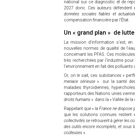
national sur ce diagnostic et de rep
2027 donc. Ces auteurs défendent 
données sociales fiables et actualis
compensation financière par l’État.
Un « grand plan » de lutt
La mission d’information s’est, en 
nouvelles normes de qualité de l’eau 
concernant les PFAS. Ces molécules
très recherchées par l’industrie pour
l’environnement en fait des polluants 
Or, on le sait, ces substances « per
menace sérieuse
» sur la santé des 
maladies thyroïdiennes, hypercholest
rapporteurs des Nations unies vienne
droits humains
» dans la « Vallée de la
Rappelant que «
la France ne dispose p
que les solutions connues restent 
collectivités se retrouvent à gérer les c
des outils encore incomplets, et sous l
coûteuses
».