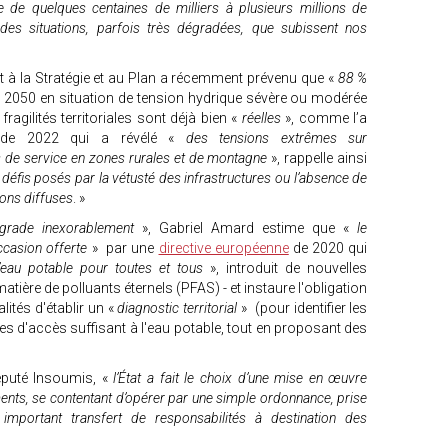
 de quelques centaines de milliers à plusieurs millions de
es situations, parfois très dégradées, que subissent nos
 à la Stratégie et au Plan a récemment prévenu que «
88 %
n 2050 en situation de tension hydrique sévère ou modérée
 fragilités territoriales sont déjà bien «
réelles
», comme l’a
e de 2022 qui a révélé «
des tensions extrêmes sur
s de service en zones rurales et de montagne
», rappelle ainsi
éfis posés par la vétusté des infrastructures ou l’absence de
ions diffuses
. »
grade inexorablement
», Gabriel Amard estime que «
le
occasion offerte
» par une
directive européenne
de 2020 qui
’eau potable pour toutes et tous
», introduit de nouvelles
tière de polluants éternels (PFAS) - et instaure l'obligation
tés d'établir un «
diagnostic territorial
» (pour identifier les
es d'accès suffisant à l'eau potable, tout en proposant des
éputé Insoumis, «
l’État a fait le choix d’une mise en œuvre
ents, se contentant d’opérer par une simple ordonnance, prise
portant transfert de responsabilités à destination des