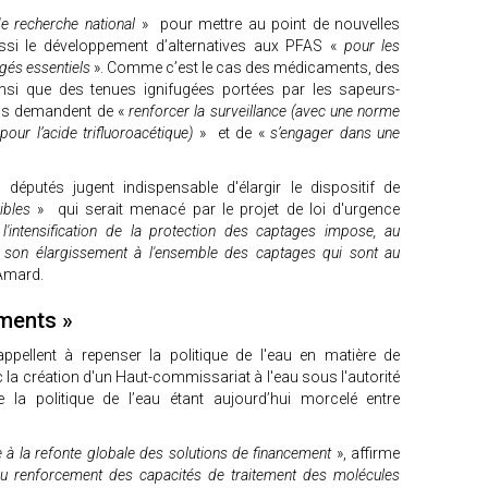
e recherche national
» pour mettre au point de nouvelles
ssi le développement d’alternatives aux PFAS «
pour les
gés essentiels
». Comme c’est le cas des médicaments, des
ainsi que des tenues ignifugées portées par les sapeurs-
ils demandent de «
renforcer la surveillance (avec une norme
our l’acide trifluoroacétique)
» et de «
s’engager dans une
députés jugent indispensable d'élargir le dispositif de
ibles
» qui serait menacé par le projet de loi d'urgence
 l'intensification de la protection des captages impose, au
t son élargissement à l'ensemble des captages qui sont au
 Amard.
ements »
ppellent à repenser la politique de l'eau en matière de
la création d'un Haut-commissariat à l'eau sous l'autorité
e la politique de l’eau étant aujourd’hui morcelé entre
ée à la refonte globale des solutions de financement
», affirme
 du renforcement des capacités de traitement des molécules