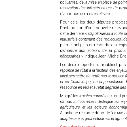
polluantes, de la mise en place de point
rénovation des infrastructures de prod
s’annonce sera «
très élevé
».
Pour cela, les deux députés propose
l’instauration d’une nouvelle redeva
cette dernière «
s’appliquerait à toute 
industriels contenant des molécules id
permettant plus de répondre aux enjeux,
permettre aux acteurs de la product
nécessaires
», indique Jean-Michel Bra
Les deux rapporteurs n’oublient pas
réponse de l’État à la hauteur des enjeu
ainsi permettre de renforcer le soutien f
et en Guadeloupe, où la persistance d’
ressource en eau et à l’état dégradé des
Malgré les «
pistes concrètes
» qu'il p
n’a pas suffisamment distingué les enj
agriculteurs et les acteurs économiq
Atlantique réclame donc déjà «
une a
adaptés aux enjeux industriels et agrico