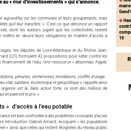
Une
ace au « mur d'investissements » qui s'annonce.
maires
Gend'
ose aujourd’hui sur les communes et leurs groupements, mais
Hant
ités qu’il leur transfère.
» C’est ce que dénonce un rapport
contrô
ée, dont les auteurs jugent que les collectivités restent
compa
ettre en œuvre leurs obligations en matière d'accès à
19
ages, les députés de Loire-Atlantique et du Rhône Jean-
ard (LFI) formulent 42 propositions pour lutter contre les
R
le financement de l'eau. Une ressource «
désormais fragile,
pollutions, pénuries, sécheresses, inondations, conflits d’usage…
njeu vital, sanitaire, économique et géopolitique
», rappelle ainsi
’urgence est là. Sans action forte, ce sont des millions de
 en paieront le prix.
»
s » d'accès à l'eau potable
France est bien confrontée à des problèmes croissants d'accès
pre introduction Gabriel Amard, évoquant «
les populations
rmel
» ainsi que celles qui restent éloignées du réseau public