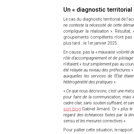
Un « diagnostic territoria
Le cas du diagnostic territorial de l’ac
ne conteste la nécessité de cette dém
compliquer la réalisation
». Résultat, 
groupements compétents n’ont pas réa
plus tard… le 1er janvier 2025.
En cause, pas la «
mauvaise volonté d
rôle d’accompagnement et de pilotag
n’étaient «
tout simplement pas au cour
été relayée au niveau des préfectures
» 
auxquelles les services de l’État étai
hétérogénéité des pratiques
».
«
Ce que nous décrivons, c’est une méca
pour faire de la communication, mais il
cadre clair, sans soutien suffisant, et s
son blog
Gabriel Amard. Or «
plus le
regard des échéances fixées par la dire
sensu
et les mesures correctives
».
Pour pallier cette situation, le rapp