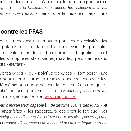
orter de deux ans l'échéance initiale pour la repousser en
également «
la facilitation de l’accès des collectivités à des
ées au niveau local
» ainsi que la mise en place d’une
e contre les PFAS
outre, intéressée aux impacts pour les collectivités des
potable fixées par la directive européenne. En particulier
 présentes dans de nombreux produits du quotidien sont
 leurs propriétés stabilisantes, mais leur persistance dans
dits «
éternels
».
fluoroalkylées » ou « polyfluoroalkylées » font peser «
une
populations : tumeurs rénales, cancers des testicules,
érolémie ou encore colites ulcéreuses. D'ailleurs, quatre
nt d’accuser le gouvernement de «
violations présumées des
 chimie », au sud de Lyon,
a-t-on appris hier
.
as d’incinérateur capable
[…]
de détruire 100 % des PFAS
» et
«
imparfaites
», les rapporteurs déplorent le fait que «
les
onséquences d’un modèle industriel qu’elles n’ont pas créé, avec
a pression d’exigences citoyennes et sanitaires légitimes mais