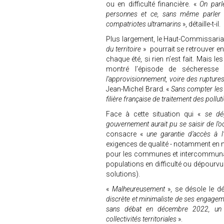
ou en difficulté financière. «
On parle
personnes et ce, sans même parler d
compatriotes ultramarins
», détaille-t-il.
Plus largement, le Haut-Commissariat
du territoire
» pourrait se retrouver e
chaque été, si rien n’est fait. Mais les
montré l’épisode de sécheress
l’approvisionnement, voire des rupture
Jean-Michel Brard. «
Sans compter les d
filière française de traitement des pollut
Face à cette situation qui «
se dé
gouvernement aurait pu se saisir de l’
consacre «
une garantie d’accès à l
exigences de qualité - notamment en ma
pour les communes et intercommunali
populations en difficulté ou dépourvu
solutions).
«
Malheureusement
», se désole le d
discrète et minimaliste de ses engagem
sans débat en décembre 2022, un im
collectivités territoriales
».