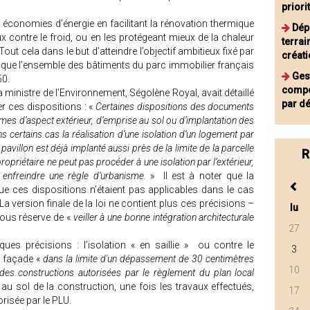
priori
 économies d’énergie en facilitant la rénovation thermique
Dép
x contre le froid, ou en les protégeant mieux de la chaleur
terrai
Tout cela dans le but d’atteindre l’objectif ambitieux fixé par
créati
it que l’ensemble des bâtiments du parc immobilier français
Ges
50.
compé
 ministre de l’Environnement, Ségolène Royal, avait détaillé
par d
r ces dispositions : «
Certaines dispositions des documents
mes d’aspect extérieur, d’emprise au sol ou d’implantation des
 certains cas la réalisation d’une isolation d’un logement par
 pavillon est déjà implanté aussi près de la limite de la parcelle
R
opriétaire ne peut pas procéder à une isolation par l’extérieur,
enfreindre une règle d’urbanisme.
» Il est à noter que la
que ces dispositions n’étaient pas applicables dans le cas
a version finale de la loi ne contient plus ces précisions –
lu
sous réserve de «
veiller à une bonne intégration architecturale
27
ues précisions : l’isolation « en saillie » ou contre le
3
n façade «
dans la limite d'un dépassement de 30 centimètres
10
 des constructions autorisées par le règlement du plan local
 au sol de la construction, une fois les travaux effectués,
17
orisée par le PLU.