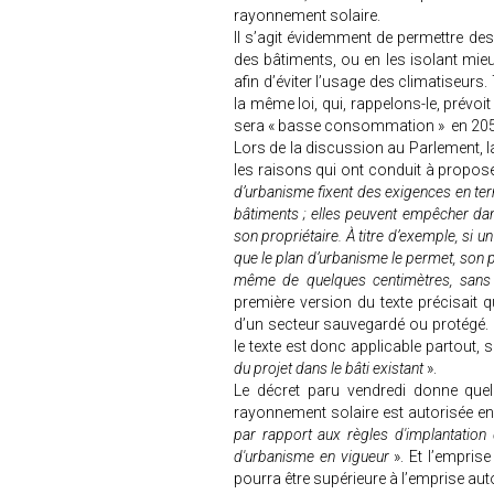
rayonnement solaire.
Il s’agit évidemment de permettre des
des bâtiments, ou en les isolant mieu
afin d’éviter l’usage des climatiseurs. 
la même loi, qui, rappelons-le, prévo
sera « basse consommation » en 20
Lors de la discussion au Parlement, la
les raisons qui ont conduit à propose
d’urbanisme fixent des exigences en ter
bâtiments ; elles peuvent empêcher dans
son propriétaire. À titre d’exemple, si un
que le plan d’urbanisme le permet, son pr
même de quelques centimètres, sans 
première version du texte précisait 
d’un secteur sauvegardé ou protégé. L
le texte est donc applicable partout, 
du projet dans le bâti existant
».
Le décret paru vendredi donne quelq
rayonnement solaire est autorisée e
par rapport aux règles d'implantation
d'urbanisme en vigueur
». Et l’emprise
pourra être supérieure à l’emprise aut