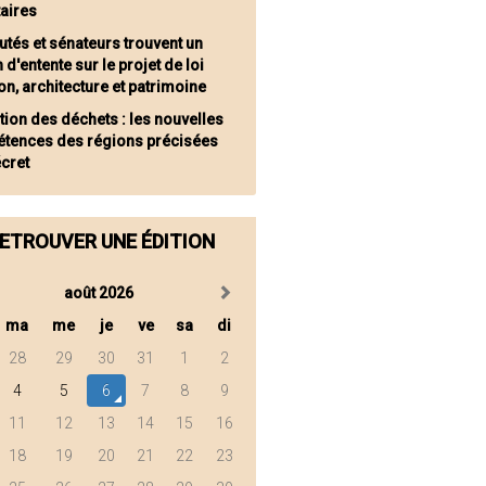
taires
utés et sénateurs trouvent un
n d'entente sur le projet de loi
on, architecture et patrimoine
tion des déchets : les nouvelles
tences des régions précisées
écret
ETROUVER UNE ÉDITION
août 2026
ma
me
je
ve
sa
di
28
29
30
31
1
2
4
5
6
7
8
9
11
12
13
14
15
16
18
19
20
21
22
23