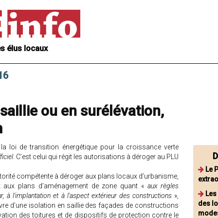
s élus locaux
16
 saillie ou en surélévation,
m
la loi de transition énergétique pour la croissance verte
D
ficiel
. C’est celui qui régit les autorisations à déroger au PLU
Le 
l’autorité compétente à déroger aux plans locaux d’urbanisme,
extrao
et aux plans d’aménagement de zone quant «
aux règles
Les
ur, à l'implantation et à l'aspect extérieur des constructions
»,
des l
re d’une isolation en saillie des façades de constructions
modes
vation des toitures et de dispositifs de protection contre le