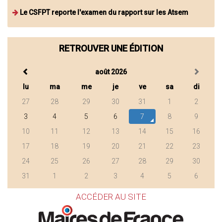
Le CSFPT reporte l'examen du rapport sur les Atsem
RETROUVER UNE ÉDITION
août 2026
lu
ma
me
je
ve
sa
di
27
28
29
30
31
1
2
3
4
5
6
7
8
9
10
11
12
13
14
15
16
17
18
19
20
21
22
23
24
25
26
27
28
29
30
31
1
2
3
4
5
6
ACCÉDER AU SITE