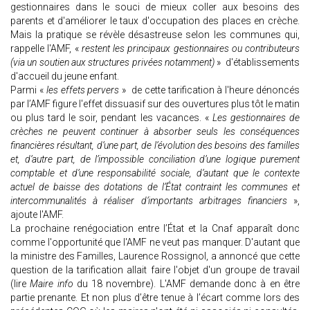
gestionnaires dans le souci de mieux coller aux besoins des
parents et d'améliorer le taux d'occupation des places en crèche.
Mais la pratique se révèle désastreuse selon les communes qui,
rappelle l'AMF, «
restent les principaux gestionnaires ou contributeurs
(via un soutien aux structures privées notamment)
» d'établissements
d'accueil du jeune enfant.
Parmi «
les effets pervers
» de cette tarification à l'heure dénoncés
par l’AMF figure l'effet dissuasif sur des ouvertures plus tôt le matin
ou plus tard le soir, pendant les vacances. «
Les gestionnaires de
crèches ne peuvent continuer à absorber seuls les conséquences
financières résultant, d’une part, de l’évolution des besoins des familles
et, d’autre part, de l’impossible conciliation d’une logique purement
comptable et d’une responsabilité sociale, d’autant que le contexte
actuel de baisse des dotations de l’État contraint les communes et
intercommunalités à réaliser d’importants arbitrages financiers
»,
ajoute l'AMF.
La prochaine renégociation entre l’État et la Cnaf apparaît donc
comme l'opportunité que l'AMF ne veut pas manquer. D'autant que
la ministre des Familles, Laurence Rossignol, a annoncé que cette
question de la tarification allait faire l'objet d'un groupe de travail
(lire
Maire info
du 18 novembre). L'AMF demande donc à en être
partie prenante. Et non plus d’être tenue à l’écart comme lors des