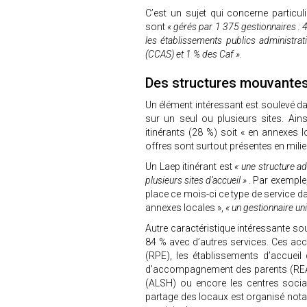
C’est un sujet qui concerne particul
sont
« gérés par 1 375 gestionnaires : 4
les établissements publics administra
(CCAS) et 1 % des Caf ».
Des structures mouvante
Un élément intéressant est soulevé da
sur un seul ou plusieurs sites. Ain
itinérants (28 %) soit « en annexes 
offres sont surtout présentes en milie
Un Laep itinérant est
« une structure ad
plusieurs sites d’accueil »
. Par exempl
place ce mois-ci ce type de service 
annexes locales »,
« un gestionnaire un
Autre caractéristique intéressante so
84 % avec d’autres services. Ces accu
(RPE), les établissements d’accueil
d'accompagnement des parents (REAAP
(ALSH) ou encore les centres socia
partage des locaux est organisé not