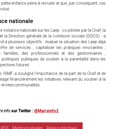
 petite enfance peine à recruter et que, par conséquent, ces
volué.
nce nationale
instance nationale sur les Laep - co-pilotée par la Cnaf, la
t la Direction générale de la cohésion sociale (DGCS) - a
nd à plusieurs objectifs : évaluer la situation des Laep déjà
offre de services ; capitaliser les pratiques innovantes ;
es familles, des professionnels et des gestionnaires ;
litiques publiques de soutien à la parentalité dans les
spectives futures.
, l'AMF a souligné l’importance de la part de la Cnaf et de
ge financièrement les initiatives relevant du soutien à la
 et intercommunalités.
e info
sur Twitter :
@Maireinfo2
RSS
Mentions légales
Régie publicitaire