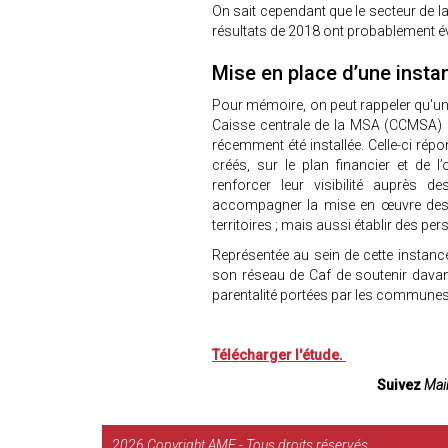
On sait cependant que le secteur de la
résultats de 2018 ont probablement é
Mise en place d’une insta
Pour mémoire, on peut rappeler qu'une 
Caisse centrale de la MSA (CCMSA) e
récemment été installée. Celle-ci répo
créés, sur le plan financier et de l’
renforcer leur visibilité auprès d
accompagner la mise en œuvre des po
territoires ; mais aussi établir des per
Représentée au sein de cette instance
son réseau de Caf de soutenir davanta
parentalité portées par les communes
Télécharger l'étude.
Suivez
Mair
2026
Copyright AMF - Tous droits réservés