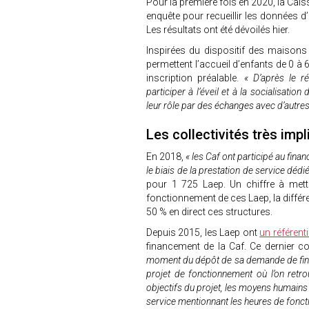
Pour la première fois en 2020, la Cais
enquête pour recueillir les données d’
Les résultats ont été dévoilés hier.
Inspirées du dispositif des maisons
permettent l’accueil d’enfants de 0 à
inscription préalable.
« D’après le r
participer à l’éveil et à la socialisatio
leur rôle par des échanges avec d’autre
Les collectivités très imp
En 2018,
« les Caf ont participé au fin
le biais de la prestation de service dédi
pour 1 725 Laep. Un chiffre à mett
fonctionnement de ces Laep, la différ
50 % en direct ces structures.
Depuis 2015, les Laep ont
un référenti
financement de la Caf. Ce dernier
moment du dépôt de sa demande de finan
projet de fonctionnement où l’on retro
objectifs du projet, les moyens humains e
service mentionnant les heures de fon