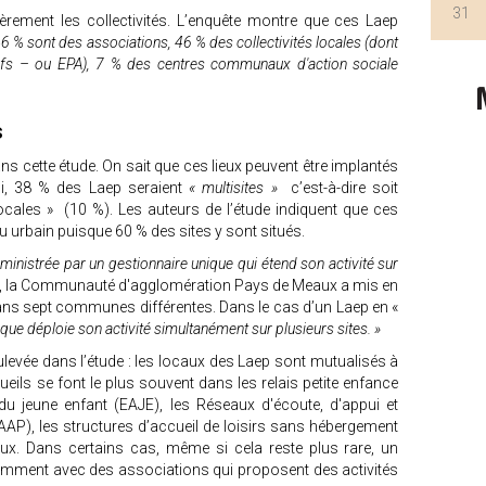
31
ièrement les collectivités. L’enquête montre que ces Laep
6 % sont des associations, 46 % des collectivités locales (dont
tifs – ou EPA), 7 % des centres communaux d'action sociale
s
ns cette étude. On sait que ces lieux peuvent être implantés
si, 38 % des Laep seraient
« multisites »
c’est-à-dire soit
locales » (10 %). Les auteurs de l’étude indiquent que ces
u urbain puisque 60 % des sites y sont situés.
ministrée par un gestionnaire unique qui étend son activité sur
e, la Communauté d'agglomération Pays de Meaux a mis en
dans sept communes différentes. Dans le cas d’un Laep en «
ique déploie son activité simultanément sur plusieurs sites. »
ulevée dans l’étude : les locaux des Laep sont mutualisés à
eils se font le plus souvent dans les relais petite enfance
 du jeune enfant (EAJE), les Réseaux d'écoute, d'appui et
), les structures d’accueil de loisirs sans hébergement
ux. Dans certains cas, même si cela reste plus rare, un
amment avec des associations qui proposent des activités