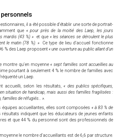
t personnels
stionnaires, il a été possible d’établir une sorte de portrait-
otamment que
« pour près de la moitié des Laep, les jours
les mardis (43 %) »
et que
« les séances se déroulent le plus
ent le matin (78 %). »
Ce type de lieu d’accueil fonctionne
 96 % des Laep proposent
« une ouverture au public allant d’un
uête montre qu’en moyenne
« sept familles sont accueillies au
ime pourtant à seulement 4 % le nombre de familles avec
fréquenté un Laep.
 accueilli, selon les résultats,
« des publics spécifiques,
en situation de handicap, mais aussi des familles fragilisées :
, familles de réfugiés… ».
es équipes accueillantes, elles sont composées
« à 83 % de
 résultats indiquent que les éducateurs de jeunes enfants
res et que 44 % du personnel sont des professionnels de
moyenne le nombre d’accueillants est de 6,6 par structure.