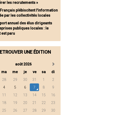
rer les recrutements »
 Français plébiscitent l'information
ée par les collectivités locales
port annuel des élus dirigeants
eprises publiques locales : le
 est paru
ETROUVER UNE ÉDITION
août 2026
ma
me
je
ve
sa
di
28
29
30
31
1
2
4
5
6
7
8
9
11
12
13
14
15
16
18
19
20
21
22
23
25
26
27
28
29
30