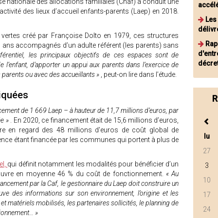
se nationale des allocations familiales (Cnaf) a conduit une
accélé
activité des lieux d’accueil enfants-parents (Laep) en 2018.
Les
délivr
 vertes créé par Françoise Dolto en 1979, ces structures
Rap
 6 ans accompagnés d’un adulte référent (les parents) sans
d'entr
éférentiel, les principaux objectifs de ces espaces sont de
décret
n de l’enfant, d’apporter un appui aux parents dans l’exercice de
s parents ou avec des accueillants »
, peut-on lire dans l’étude.
liquées
R
ancement de 1 669 Laep – à hauteur de 11,7 millions d’euros, par
ée »
. En 2020, ce financement était de 15,6 millions d’euros,
re en regard des 48 millions d'euros de coût global de
lu
ence étant financée par les communes qui portent à plus de
27
el,
qui définit notamment les modalités pour bénéficier d’un
3
 couvre en moyenne 46 % du coût de fonctionnement.
« Au
10
cement par la Caf, le gestionnaire du Laep doit construire un
uve des informations sur son environnement, l’origine et les
17
t matériels mobilisés, les partenaires sollicités, le planning de
24
ctionnement… »