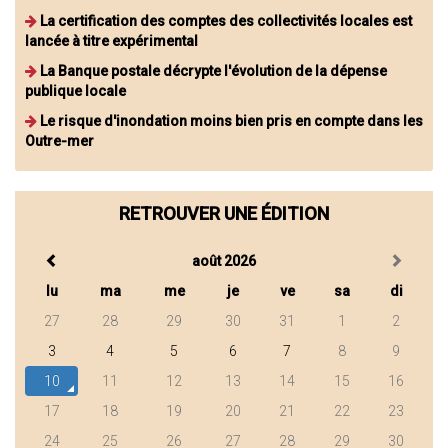
La certification des comptes des collectivités locales est
lancée à titre expérimental
La Banque postale décrypte l'évolution de la dépense
publique locale
Le risque d'inondation moins bien pris en compte dans les
Outre-mer
RETROUVER UNE ÉDITION
août 2026
lu
ma
me
je
ve
sa
di
27
28
29
30
31
1
2
3
4
5
6
7
8
9
10
11
12
13
14
15
16
17
18
19
20
21
22
23
24
25
26
27
28
29
30