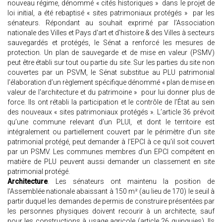
nouveau régime, dénommé « cités historiques » dans le projet de
loi initial, a été rebaptisé « sites patrimoniaux protégés » par les
sénateurs. Répondant au souhait exprimé par l’Association
nationale des Villes et Pays d'art et d'histoire & des Villes à secteurs
sauvegardés et protégés, le Sénat a renforcé les mesures de
protection. Un plan de sauvegarde et de mise en valeur (PSMV)
peut être établi sur tout ou partie du site. Sur les parties du site non
couvertes par un PSVM, le Sénat substitue au PLU patrimonial
l’élaboration d’un règlement spécifique dénommé « plan de mise en
valeur de l'architecture et du patrimoine » pour lui donner plus de
force. Ils ont rétabli la participation et le contrôle de l’État au sein
des nouveaux « sites patrimoniaux protégés ». L’article 36 prévoit
qu’une commune relevant d’un PLUI, et dont le territoire est
intégralement ou partiellement couvert par le périmètre d'un site
patrimonial protégé, peut demander à l’EPCI à ce qu'il soit couvert
par un PSMV. Les communes membres d'un EPCI compétent en
matière de PLU peuvent aussi demander un classement en site
patrimonial protégé.
Architecture
. Les sénateurs ont maintenu la position de
l'Assemblée nationale abaissant à 150 m² (au lieu de 170) le seuil à
partir duquel les demandes de permis de construire présentées par
les personnes physiques doivent recourir à un architecte, sauf
pour les constructions à usage agricole (article 26 quinquies). Ils