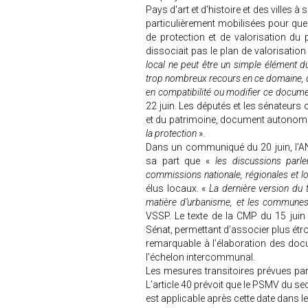
Pays d'art et d'histoire et des ville
particulièrement mobilisées pour que 
de protection et de valorisation du p
dissociait pas le plan de valorisati
local ne peut être un simple élément du 
trop nombreux recours en ce domaine, d
en compatibilité ou modifier ce docume
22 juin. Les députés et les sénateurs o
et du patrimoine, document autonom
la protection
».
Dans un communiqué du 20 juin, l’AN
sa part que «
les discussions parle
commissions nationale, régionales et l
élus locaux. «
La dernière version du te
matière d’urbanisme, et les communes 
VSSP. Le texte de la CMP du 15 juin e
Sénat, permettant d’associer plus ét
remarquable à l’élaboration des doc
l’échelon intercommunal.
Les mesures transitoires prévues par 
L’article 40 prévoit que le PSMV du sec
est applicable après cette date dans l