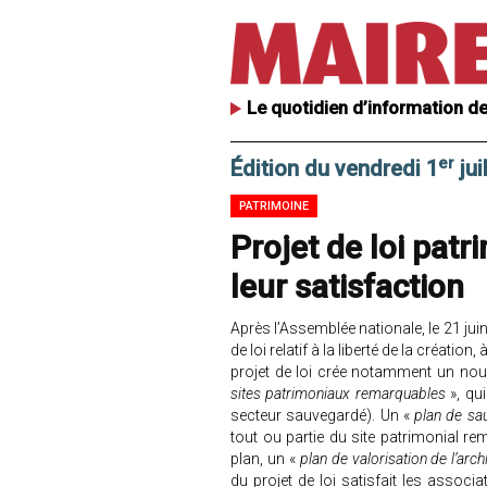
Le quotidien d’information de
er
Édition du vendredi 1
jui
PATRIMOINE
Projet de loi patr
leur satisfaction
Après l’Assemblée nationale, le 21 juin,
de loi relatif à la liberté de la création,
projet de loi crée notamment un nou
sites patrimoniaux remarquables
», qu
secteur sauvegardé). Un «
plan de sa
tout ou partie du site patrimonial re
plan, un «
plan de valorisation de l’arc
du projet de loi satisfait les associa