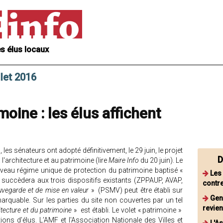
s élus locaux
llet 2016
imoine : les élus affichent
 les sénateurs ont adopté définitivement, le 29 juin, le projet
D
 à l'architecture et au patrimoine (lire
Maire Info
du 20 juin). Le
veau régime unique de protection du patrimoine baptisé «
Les
i succèdera aux trois dispositifs existants (ZPPAUP, AVAP,
contre
uvegarde et de mise en valeur
» (PSMV) peut être établi sur
Gen
marquable. Sur les parties du site non couvertes par un tel
revien
hitecture et du patrimoine
» est établi. Le volet « patrimoine »
tions d’élus. L’AMF et l'Association Nationale des Villes et