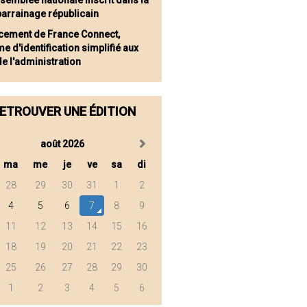
ssemblée nationale inscrit dans la
 parrainage républicain
cement de France Connect,
e d'identification simplifié aux
de l'administration
ETROUVER UNE ÉDITION
août 2026
ma
me
je
ve
sa
di
28
29
30
31
1
2
4
5
6
7
8
9
11
12
13
14
15
16
18
19
20
21
22
23
25
26
27
28
29
30
1
2
3
4
5
6