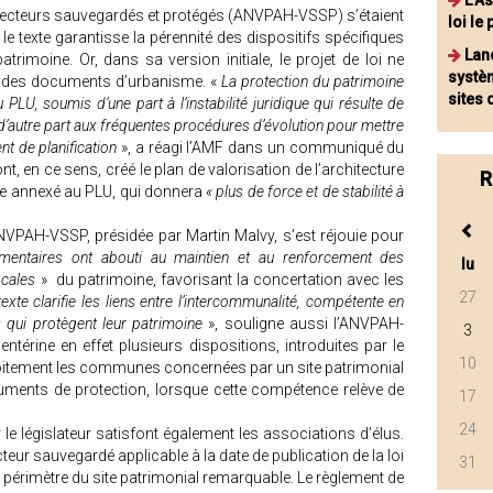
L'A
s à secteurs sauvegardés et protégés (ANVPAH-VSSP) s’étaient
loi le
le texte garantisse la pérennité des dispositifs spécifiques
Lan
atrimoine. Or, dans sa version initiale, le projet de loi ne
systèm
on des documents d’urbanisme. «
La protection du patrimoine
sites 
PLU, soumis d’une part à l’instabilité juridique qui résulte de
’autre part aux fréquentes procédures d’évolution pour mettre
nt de planification
», a réagi l’AMF dans un communiqué du
nt, en ce sens, créé le plan de valorisation de l’architecture
R
e annexé au PLU, qui donnera
« plus de force et de stabilité à
VPAH-VSSP, présidée par Martin Malvy, s’est réjouie pour
mentaires ont abouti au maintien et au renforcement des
lu
ocales
» du patrimoine, favorisant la concertation avec les
27
xte clarifie les liens entre l’intercommunalité, compétente en
qui protègent leur patrimoine
», souligne aussi l’ANVPAH-
3
ntérine en effet plusieurs dispositions, introduites par le
10
roitement les communes concernées par un site patrimonial
uments de protection, lorsque cette compétence relève de
17
24
le législateur satisfont également les associations d’élus.
teur sauvegardé applicable à la date de publication de la loi
31
e périmètre du site patrimonial remarquable. Le règlement de