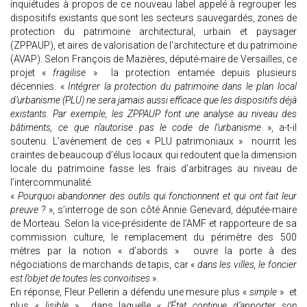
inquiétudes à propos de ce nouveau label appelé à regrouper les
dispositifs existants que sont les secteurs sauvegardés, zones de
protection du patrimoine architectural, urbain et paysager
(ZPPAUP), et aires de valorisation de l'architecture et du patrimoine
(AVAP). Selon François de Mazières, député-maire de Versailles, ce
projet «
fragilise
» la protection entamée depuis plusieurs
décennies. «
Intégrer la protection du patrimoine dans le plan local
d’urbanisme (PLU) ne sera jamais aussi efficace que les dispositifs déjà
existants. Par exemple, les ZPPAUP font une analyse au niveau des
bâtiments, ce que n’autorise pas le code de l’urbanisme
», a-t-il
soutenu. L’avènement de ces « PLU patrimoniaux » nourrit les
craintes de beaucoup d’élus locaux qui redoutent que la dimension
locale du patrimoine fasse les frais d’arbitrages au niveau de
l’intercommunalité.
«
Pourquoi abandonner des outils qui fonctionnent et qui ont fait leur
preuve ?
», s’interroge de son côté Annie Genevard, députée-maire
de Morteau. Selon la vice-présidente de l’AMF et rapporteure de sa
commission culture, le remplacement du périmètre des 500
mètres par la notion « d’abords » ouvre la porte à des
négociations de marchands de tapis, car «
dans les villes, le foncier
est l’objet de toutes les convoitises
».
En réponse, Fleur Pellerin a défendu une mesure plus «
simple
» et
plus «
lisible
» dans laquelle «
l’État continue d’apporter son