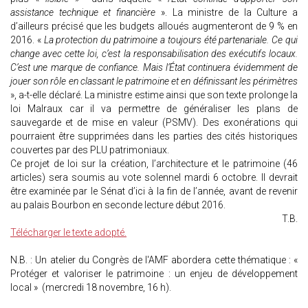
assistance technique et financière
». La ministre de la Culture a
d’ailleurs précisé que les budgets alloués augmenteront de 9 % en
2016. «
La protection du patrimoine a toujours été partenariale. Ce qui
change avec cette loi, c’est la responsabilisation des exécutifs locaux.
C’est une marque de confiance. Mais l’État continuera évidemment de
jouer son rôle en classant le patrimoine et en définissant les périmètres
», a-t-elle déclaré. La ministre estime ainsi que son texte prolonge la
loi Malraux car il va permettre de généraliser les plans de
sauvegarde et de mise en valeur (PSMV). Des exonérations qui
pourraient être supprimées dans les parties des cités historiques
couvertes par des PLU patrimoniaux.
Ce projet de loi sur la création, l’architecture et le patrimoine (46
articles) sera soumis au vote solennel mardi 6 octobre. Il devrait
être examinée par le Sénat d’ici à la fin de l’année, avant de revenir
au palais Bourbon en seconde lecture début 2016.
T.B.
Télécharger le texte adopté.
N.B. : Un atelier du Congrès de l'AMF abordera cette thématique : «
Protéger et valoriser le patrimoine : un enjeu de développement
local » (mercredi 18 novembre, 16 h).