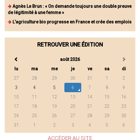
Agnès Le Brun : « On demande toujours une double preuve
de légitimité à une femme »
L'agriculture bio progresse en France et crée des emplois
RETROUVER UNE ÉDITION
août 2026
lu
ma
me
je
ve
sa
di
27
28
29
30
31
1
2
3
4
5
6
7
8
9
10
11
12
13
14
15
16
17
18
19
20
21
22
23
24
25
26
27
28
29
30
31
1
2
3
4
5
6
ACCÉDER AU SITE