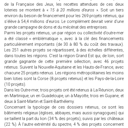
de la Française des Jeux, les recettes attendues de ces deux
loteries se montent à «
15 à 20 millions d’euros
». Soit un tiers
environ du besoin de financement pour les 269 projets retenus, qui
s’élève à 54,4 millions d’euros. Le complément devrait venir d’une
grande campagne de dons et du mécénat des entreprises.
Parmi les projets retenus, un par région ou collectivité d’outre-mer
a été classé « emblématique », avec à la clé des financements
particulièrement importants (de 30 à 80 % du coût des travaux).
Les 251 autres projets se répartissent, à des échelles différentes,
dans toutes les régions. C’est la région Grand Est qui, de loin, sort
grande gagnante de cette première sélection, avec 46 projets
retenus. Suivent la Nouvelle-Aquitaine et les Hauts-de-France, avec
chacune 25 projets retenus. Les régions métropolitaines les moins
bien loties sont la Corse (8 projets retenus) et les Pays-de-la-Loire
(10 projets).
Dans les Outre-mer, trois projets ont été retenus à La Réunion, deux
en Martinique, un en Guadeloupe, un à Mayotte, trois en Guyane, et
deux à Saint-Martin et Saint-Barthélemy.
Concernant la typologie de ces dossiers retenus, ce sont les
bâtiments religieux (églises, abbayes, mais aussi synagogues) qui
se taillent la part du lion (34 % des projets), suivis par les châteaux
(22 %). À l’autre extrémité du spectre, 4 % des projets concernent