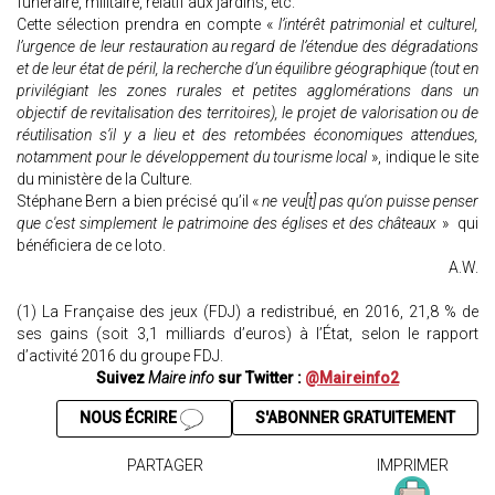
funéraire, militaire, relatif aux jardins, etc.
Cette sélection prendra en compte «
l’intérêt patrimonial et culturel,
l’urgence de leur restauration au regard de l’étendue des dégradations
et de leur état de péril, la recherche d’un équilibre géographique (tout en
privilégiant les zones rurales et petites agglomérations dans un
objectif de revitalisation des territoires), le projet de valorisation ou de
réutilisation s’il y a lieu et des retombées économiques attendues,
notamment pour le développement du tourisme local
», indique le site
du ministère de la Culture.
Stéphane Bern a bien précisé qu’il «
ne veu[t] pas qu'on puisse penser
que c'est simplement le patrimoine des églises et des châteaux
» qui
bénéficiera de ce loto.
A.W.
(1) La Française des jeux (FDJ) a redistribué, en 2016, 21,8 % de
ses gains (soit 3,1 milliards d’euros) à l’État, selon le rapport
d’activité 2016 du groupe FDJ.
Suivez
Maire info
sur Twitter :
@Maireinfo2
NOUS ÉCRIRE
S'ABONNER GRATUITEMENT
PARTAGER
IMPRIMER