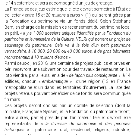
le 14 septembre et sera accompagné d’un jeu de grattage.
La Française des jeux estime que le loto devrait permettre à l’État de
collecter «
entre 15 et 20 millions d’euros
» (1) qui seront gérés par
la Fondation du patrimoine via un fonds dédié. Selon Stéphane
Bern, en charge de la mission de recensement du patrimoine local
en péril, «
il y a 1 800 dossiers uniques [identifiés par la Fondation du
patrimoine et le ministère de la Culture, NDLR] qui portent un projet de
sauvetage du patrimoine. Cela va à la fois d'un petit patrimoine
vernaculaire, à 10 000, 20 000 ou 40 000 euros, à de gros bâtiments
monumentaux à 10 millions d'euros
».
Parmi ceux-ci, en 2018, une centaine de projets publics et privés en
péril recevront une subvention pour des travaux de restauration. Le
loto viendra, par ailleurs, en aide «
de façon plus conséquente
» à 14
édifices, chacun «
emblématique
» d’une région (13 en France
métropolitaine et un dans les territoires d'outre-mer). La liste des
projets retenus pouvant bénéficier de ce fonds sera communiquée
fin mars.
Ces projets seront choisis par un comité de sélection (dont la
ministre, Françoise Nyssen, et la Fondation du patrimoine feront,
entre autres, partie) présidé par l’animateur télé et devront être
représentatifs de «
la diversité du patrimoine et des périodes
historiques
» : patrimoine rural, résidentiel, religieux, industriel,