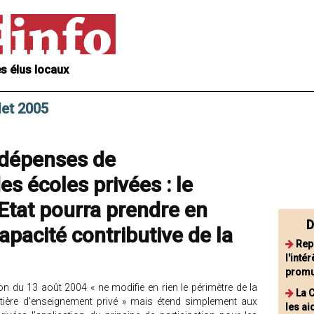
s élus locaux
let 2005
 dépenses de
s écoles privées : le
'Etat pourra prendre en
D
apacité contributive de la
Repo
l'inté
promu
tion du 13 août 2004 « ne modifie en rien le périmètre de la
La 
re d'enseignement privé » mais étend simplement aux
les ai