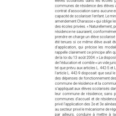
élèves scolarisés dans les écoles pr
communes de résidence des élèves a
contrat d'association sans aucune e
capacité de scolariser l'enfant. Le min
amendement Charasse » qui oblige l
des écoles privées. « Naturellement, 
résidence ne sauraient, conformément 
prendre en charge un élève scolarisé 
été tenues si ce même élève avait ét
d'application, qui précise les moda
rappelle clairement ce principe afin qu
de la loi du 13 août 2004. » La disposi
de l'éducation et comble « un vide juri
tel que prévu aux articles L. 442-5 et
l'article L. 442-9 disposait que seul le 
des dépenses de fonctionnement des 
commune de résidence et la commune s
s'appliquait aux élèves scolarisés dan
leur commune de résidence, sans pr
communes d'accueil et de résidence
privé l'application des 2e et 3e alinéas
au secteur privé le mécanisme de régula
par ailleurs, conduire à mettre à 