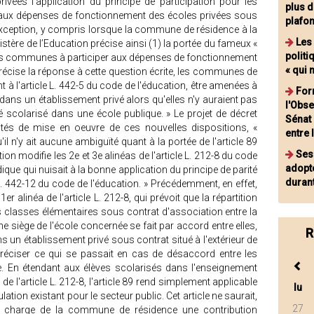
ivées l'application du principe de participation pour les
plus d
ux dépenses de fonctionnement des écoles privées sous
plafo
xception, y compris lorsque la commune de résidence à la
Les 
istère de l’Education précise ainsi (1) la portée du fameux «
politi
es communes à participer aux dépenses de fonctionnement
« qui 
précise la réponse à cette question écrite, les communes de
à l'article L. 442-5 du code de l'éducation, être amenées à
For
dans un établissement privé alors qu'elles n'y auraient pas
l'Obse
é scolarisé dans une école publique. » Le projet de décret
Sénat
lités de mise en oeuvre de ces nouvelles dispositions, «
entre 
'il n'y ait aucune ambiguïté quant à la portée de l'article 89
Ses
tion modifie les 2e et 3e alinéas de l'article L. 212-8 du code
adopt
dique qui nuisait à la bonne application du principe de parité
durant
 L. 442-12 du code de l'éducation. » Précédemment, en effet,
1er alinéa de l'article L. 212-8, qui prévoit que la répartition
classes élémentaires sous contrat d'association entre la
iège de l'école concernée se fait par accord entre elles,
R
s un établissement privé sous contrat situé à l'extérieur de
éciser ce qui se passait en cas de désaccord entre les
. En étendant aux élèves scolarisés dans l'enseignement
 de l'article L. 212-8, l'article 89 rend simplement applicable
lu
tion existant pour le secteur public. Cet article ne saurait,
27
la charge de la commune de résidence une contribution