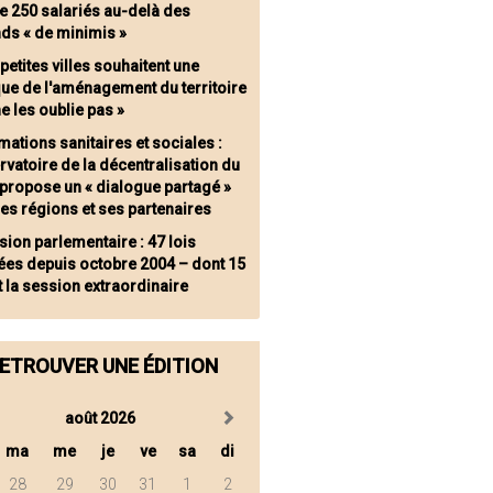
e 250 salariés au-delà des
nds « de minimis »
petites villes souhaitent une
que de l'aménagement du territoire
ne les oublie pas »
mations sanitaires et sociales :
rvatoire de la décentralisation du
 propose un « dialogue partagé »
les régions et ses partenaires
sion parlementaire : 47 lois
ées depuis octobre 2004 – dont 15
 la session extraordinaire
ETROUVER UNE ÉDITION
août 2026
ma
me
je
ve
sa
di
28
29
30
31
1
2