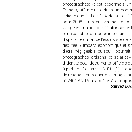
photographes: «c'est désormais un 
France», affirme-t-elle dans un com
indique que l’article 104 de la loi 
pour 2008 a introduit «la faculté po
visage en mairie pour l’établisseme
principal objet de soutenir le mainti
disparaître du fait de l’exclusivité de 
députée, «l’impact économique et so
d’être négligeable puisqu’il pourr
photographes artisans et salariés».
d'identité pour documents officiels de
à partir du 1er janvier 2010. (1) Propo
de renoncer au recueil des images num
n° 2401 AN. Pour accéder à la propositi
Suivez
Mair