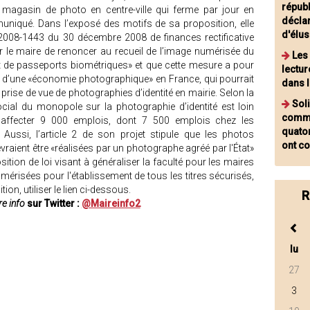
républ
magasin de photo en centre-ville qui ferme par jour en
décla
muniqué. Dans l’exposé des motifs de sa proposition, elle
d'élus
n° 2008-1443 du 30 décembre 2008 de finances rectificative
ur le maire de renoncer au recueil de l’image numérisée du
Les
nt de passeports biométriques» et que cette mesure a pour
lectur
en d’une «économie photographique» en France, qui pourrait
dans l
la prise de vue de photographies d’identité en mairie. Selon la
Soli
cial du monopole sur la photographie d’identité est loin
commu
ait affecter 9 000 emplois, dont 7 500 emplois chez les
quato
 Aussi, l’article 2 de son projet stipule que les photos
ont c
vraient être «réalisées par un photographe agréé par l'État»
sition de loi visant à généraliser la faculté pour les maires
érisées pour l'établissement de tous les titres sécurisés,
on, utiliser le lien ci-dessous.
R
e info
sur Twitter :
@Maireinfo2
lu
27
3