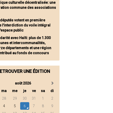
ique culturelle décentralisée: une
ration commune des associations
 députés votent en première
e l'interdiction du voile intégral
'espace public
darité avec Haïti: plus de 1.300
nes et intercommunalités,
rze départements et une région
ontribué au fonds de concours
ETROUVER UNE ÉDITION
août 2026
ma
me
je
ve
sa
di
28
29
30
31
1
2
4
5
6
7
8
9