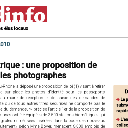
s élus locaux
 2010
ique : une proposition de
 les photographes
-Rhône, a déposé une proposition de loi (1) visant à retirer
D
e sur place les photos d'identité pour les passeports
e au maire de réception et de saisie des demandes de
Le 
tité ou de tous autres titres sécurisés ne comporte pas le
subme
e du demandeur», précise l’article 1er de la proposition de
rapid
munes ont été équipées de 3.500 stations biométriques qui
L'e
digitales numérisées insérées dans la puce des nouveaux
collec
atuitement» selon Mme Boyer, menacent 8.000 emplois de