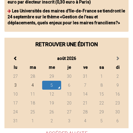
euro par électeur inscrit (0,30 euro à Paris)
Les Universités des maires d'Ile-de-France se tiendront le
24 septembre sur le thème «Gestion de l'eau et
déplacements, quels enjeux pour les maires franciliens?»
RETROUVER UNE ÉDITION
août 2026
lu
ma
me
je
ve
sa
di
27
28
29
30
31
1
2
3
4
5
6
7
8
9
10
11
12
13
14
15
16
17
18
19
20
21
22
23
24
25
26
27
28
29
30
31
1
2
3
4
5
6