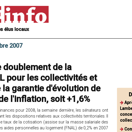
s élus locaux
mbre 2007
e doublement de la
 pour les collectivités et
 la garantie d'évolution de
D
e l'inflation, soit +1,6%
Apr
Lambe
finances pour 2008, la semaine dernière, les sénateurs ont
concer
es dispositions relatives aux collectivités territoriales. Il
collec
e taux de la cotisation (assise sur la masse salariale des
t des aides personnelles au logement (FNAL) de 0,2% en 2007
Con