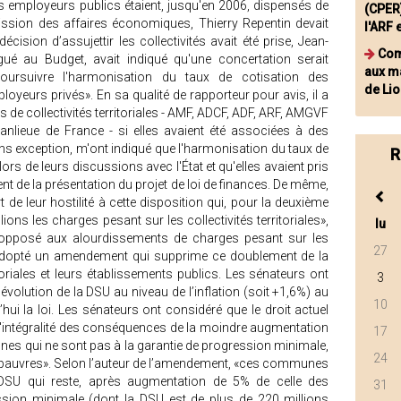
es employeurs publics étaient, jusqu'en 2006, dispensés de
(CPER)
ion des affaires économiques, Thierry Repentin devait
l'ARF 
décision d’assujettir les collectivités avait été prise, Jean-
Com
gué au Budget, avait indiqué qu'une concertation serait
aux m
oursuivre l'harmonisation du taux de cotisation des
de Lio
oyeurs privés». En sa qualité de rapporteur pour avis, il a
de collectivités territoriales - AMF, ADCF, ADF, ARF, AMGVF
Banlieue de France - si elles avaient été associées à des
ns exception, m'ont indiqué que l'harmonisation du taux de
R
ors de leurs discussions avec l'État et qu'elles avaient pris
de la présentation du projet de loi de finances. De même,
t de leur hostilité à cette disposition qui, pour la deuxième
ions les charges pesant sur les collectivités territoriales»,
lu
s, opposé aux alourdissements de charges pesant sur les
27
t a adopté un amendement qui supprime ce doublement de la
itoriales et leurs établissements publics. Les sénateurs ont
3
’évolution de la DSU au niveau de l’inflation (soit +1,6%) au
10
ui la loi. Les sénateurs ont considéré que le droit actuel
r l'intégralité des conséquences de la moindre augmentation
17
es qui ne sont pas à la garantie de progression minimale,
24
 pauvres». Selon l’auteur de l’amendement, «ces communes
 DSU qui reste, après augmentation de 5% de celle des
31
ion minimale (dont la DSU est de plus de 220 millions