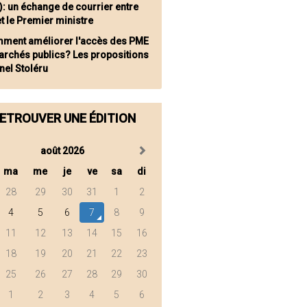
: un échange de courrier entre
et le Premier ministre
ment améliorer l'accès des PME
archés publics? Les propositions
nel Stoléru
ETROUVER UNE ÉDITION
août 2026
ma
me
je
ve
sa
di
28
29
30
31
1
2
4
5
6
7
8
9
11
12
13
14
15
16
18
19
20
21
22
23
25
26
27
28
29
30
1
2
3
4
5
6