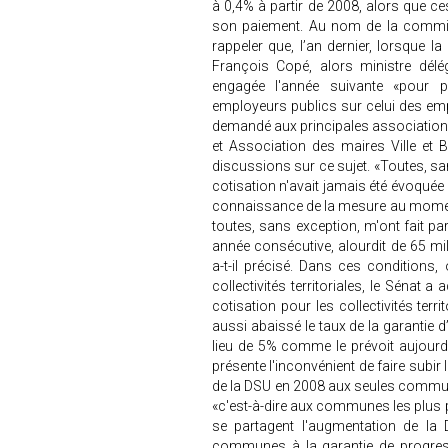
à 0,4% à partir de 2008, alors que c
son paiement. Au nom de la commiss
rappeler que, l’an dernier, lorsque la 
François Copé, alors ministre délé
engagée l'année suivante «pour p
employeurs publics sur celui des empl
demandé aux principales associations 
et Association des maires Ville et 
discussions sur ce sujet. «Toutes, sa
cotisation n'avait jamais été évoquée l
connaissance de la mesure au moment 
toutes, sans exception, m'ont fait par
année consécutive, alourdit de 65 mill
a-t-il précisé. Dans ces condition
collectivités territoriales, le Séna
cotisation pour les collectivités terr
aussi abaissé le taux de la garantie d
lieu de 5% comme le prévoit aujourd’h
présente l'inconvénient de faire subi
de la DSU en 2008 aux seules commun
«c'est-à-dire aux communes les plus
se partagent l'augmentation de la
communes à la garantie de progress