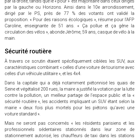
par la droite, tandis que le « pour » est majoritaire dans ceux dirigés
par la gauche ou Horizons. Ainsi dans le 10e arrondissement,
dirigé par le PS, près de 77 % des votants ont validé la
proposition. « Pour des raisons écologiques », résume pour l’AFP
Caroline, enseignante de 51 ans. « Ça pollue et ça gêne la
circulation des vélos », abonde Jérôme, 59 ans, casque de vélo à la
main.
Sécurité routière
À travers ce scrutin étaient spécifiquement ciblées les SUV, aux
caractéristiques combinant « celles d’une voiture de tourisme avec
celles d’un véhicule utilitaire », et les 4x4.
Dans la capitale qui a déjà notamment piétonnisé les quais de
Seine et végétalisé 200 rues, la maire a justifié la votation par la lutte
contre la pollution, un meilleur partage de l’espace public et la «
sécurité routière », les accidents impliquant un SUV étant selon la
mairie « deux fois plus mortels pour les piétons qu’avec une
voiture standard ».
Mais ne seront pas concernés « les résidents parisiens et les
professionnels sédentaires stationnés dans leur zone de
stationnement autorisé, les chauffeurs de taxi dans les stations