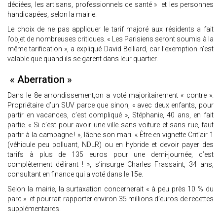
dédiées, les artisans, professionnels de santé » et les personnes
handicapées, selon la mairie.
Le choix de ne pas appliquer le tarif majoré aux résidents a fait
l’objet de nombreuses critiques. « Les Parisiens seront soumis à la
même tarification », a expliqué David Belliard, car l’exemption n’est
valable que quand ils se garent dans leur quartier.
« Aberration »
Dans le 8e arrondissement,on a voté majoritairement « contre ».
Propriétaire d’un SUV parce que sinon, « avec deux enfants, pour
partir en vacances, c’est compliqué », Stéphanie, 40 ans, en fait
partie. « Si c’est pour avoir une ville sans voiture et sans rue, faut
partir à la campagne ! », lâche son mari. « Être en vignette Crit’air 1
(véhicule peu polluant, NDLR) ou en hybride et devoir payer des
tarifs à plus de 135 euros pour une demi-journée, c’est
complètement délirant ! », s’insurge Charles Frassaint, 34 ans,
consultant en finance qui a voté dans le 15e.
Selon la mairie, la surtaxation concernerait « à peu près 10 % du
parc » et pourrait rapporter environ 35 millions d’euros de recettes
supplémentaires.