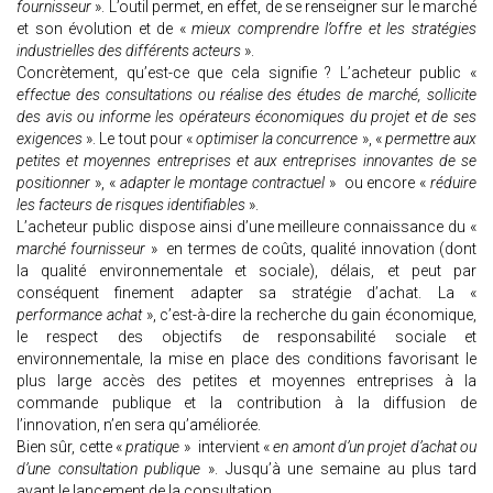
fournisseur
». L’outil permet, en effet, de se renseigner sur le marché
et son évolution et de «
mieux comprendre l’offre et les stratégies
industrielles des différents acteurs
».
Concrètement, qu’est-ce que cela signifie ? L’acheteur public «
effectue des consultations ou réalise des études de marché, sollicite
des avis ou informe les opérateurs économiques du projet et de ses
exigences
». Le tout pour «
optimiser la concurrence
», «
permettre aux
petites et moyennes entreprises et aux entreprises innovantes de se
positionner
», «
adapter le montage contractuel
» ou encore «
réduire
les facteurs de risques identifiables
».
L’acheteur public dispose ainsi d’une meilleure connaissance du «
marché fournisseur
» en termes de coûts, qualité innovation (dont
la qualité environnementale et sociale), délais, et peut par
conséquent finement adapter sa stratégie d’achat. La «
performance achat
», c’est-à-dire la recherche du gain économique,
le respect des objectifs de responsabilité sociale et
environnementale, la mise en place des conditions favorisant le
plus large accès des petites et moyennes entreprises à la
commande publique et la contribution à la diffusion de
l’innovation, n’en sera qu’améliorée.
Bien sûr, cette «
pratique
» intervient «
en amont d’un projet d’achat ou
d’une consultation publique
». Jusqu’à une semaine au plus tard
avant le lancement de la consultation.