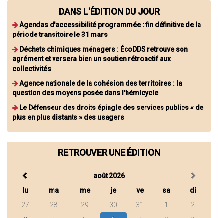
DANS L'ÉDITION DU JOUR
Agendas d'accessibilité programmée : fin définitive de la
période transitoire le 31 mars
Déchets chimiques ménagers : ÉcoDDS retrouve son
agrément et versera bien un soutien rétroactif aux
collectivités
Agence nationale de la cohésion des territoires : la
question des moyens posée dans l'hémicycle
Le Défenseur des droits épingle des services publics « de
plus en plus distants » des usagers
RETROUVER UNE ÉDITION
août 2026
lu
ma
me
je
ve
sa
di
27
28
29
30
31
1
2