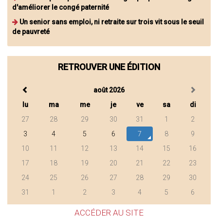
d'améliorer le congé paternité
Un senior sans emploi, ni retraite sur trois vit sous le seuil
de pauvreté
RETROUVER UNE ÉDITION
août 2026
lu
ma
me
je
ve
sa
di
27
28
29
30
31
1
2
3
4
5
6
7
8
9
10
11
12
13
14
15
16
17
18
19
20
21
22
23
24
25
26
27
28
29
30
31
1
2
3
4
5
6
ACCÉDER AU SITE