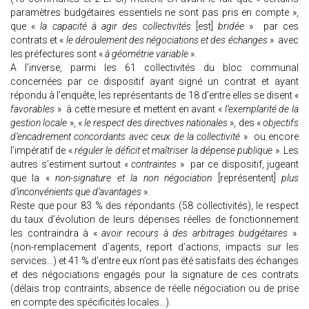
paramètres budgétaires essentiels ne sont pas pris en compte »,
que «
la capacité à agir des collectivités
[est]
bridée
» par ces
contrats et «
le déroulement des négociations et des échanges
» avec
les préfectures sont «
à géométrie variable
».
A l’inverse, parmi les 61 collectivités du bloc communal
concernées par ce dispositif ayant signé un contrat et ayant
répondu à l’enquête, les représentants de 18 d’entre elles se disent «
favorables
» à cette mesure et mettent en avant «
l’exemplarité de la
gestion locale
», «
le respect des directives nationales
», des «
objectifs
d’encadrement concordants avec ceux de la collectivité
» ou encore
l’impératif de «
réguler le déficit et maîtriser la dépense publique
». Les
autres s’estiment surtout «
contraintes
» par ce dispositif, jugeant
que la «
non-signature et la non négociation
[représentent]
plus
d’inconvénients que d’avantages
».
Reste que pour 83 % des répondants (58 collectivités), le respect
du taux d’évolution de leurs dépenses réelles de fonctionnement
les contraindra à «
avoir recours à des arbitrages budgétaires
»
(non-remplacement d’agents, report d’actions, impacts sur les
services…) et 41 % d’entre eux n’ont pas été satisfaits des échanges
et des négociations engagés pour la signature de ces contrats
(délais trop contraints, absence de réelle négociation ou de prise
en compte des spécificités locales…).