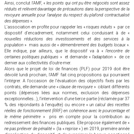
Ainsi, conclut l’AMF, «
les points qui ont pu être négociés sont assez
réduits et relèvent davantage de précautions dans la perspective de la
revoyure annuelle pour l'analyse du respect du plafond contractualisé
des dépenses
».
L’association en profite pour rappeler les «
risques induits
» par ce
dispositif d’encadrement, notamment celui conduisant à de «
nouvelles réductions des investissements et des services à la
population
» mais aussi de «
démembrement des budgets locaux
».
Elle indique, par ailleurs, que le dispositif va à «
l’encontre de
certaines politiques publiques
» et demande «
l’adaptation
» de ce
dernier aux collectivités d’outre-mer.
Alors que le projet de loi de finances (PLF) pour 2019 doit être
dévoilé lundi prochain, l’AMF fait cinq propositions qui pourraient
l’intégrer. A l’occasion de l’évaluation des objectifs fixés par les
contrats, elle demande une «
clause de revoyure
» ciblant différents
points (dépenses liées aux normes, exclusion des dépenses
exceptionnelles…), l’intervention d’une tierce partie (réclamée par 37
% des répondants à l’enquête) ou encore «
un calcul des recettes
réelles de fonctionnement (RRF) en cohérence avec le pourcentage et
le même périmètre
» pris en compte pour la contribution au
redressement des finances publiques. Elle propose également de «
ne pas prélever de pénalité
» (la «
reprise
» ) en 2019, première année