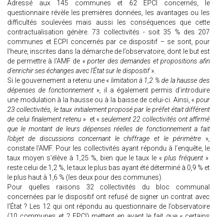
Adressé aux 145 communes et 62 EPCI concernés, le
questionnaire révèle les premières données, les avantages ou les
difficultés soulevées mais aussi les conséquences que cette
contractualisation génère. 73 collectivités - soit 35 % des 207
communes et ECPI concernés par ce dispositif – se sont, pour
l’heure, inscrites dans la démarche de l’observatoire, dont le but est
de permettre à l'AMF de «
porter des demandes et propositions afin
d'enrichir ses échanges avec l'État sur le dispositif
».
Si le gouvernement a retenu une «
limitation à 1,2 % de la hausse des
dépenses de fonctionnement
», il a également permis d’introduire
une modulation à la hausse ou à la baisse de celui-ci. Ainsi, «
pour
23 collectivités, le taux initialement proposé par le préfet était différent
de celui finalement retenu
» et «
seulement 22 collectivités ont affirmé
que le montant de leurs dépenses réelles de fonctionnement a fait
l’objet de discussions concernant le chiffrage et le périmètre
»,
constate l’AMF. Pour les collectivités ayant répondu à l’enquête, le
taux moyen s'élève à 1,25 %, bien que le taux le «
plus fréquent
»
reste celui de 1,2 %, le taux le plus bas ayant été déterminé à 0,9 % et
le plus haut à 1,6 % (les deux pour des communes).
Pour quelles raisons 32 collectivités du bloc communal
concernées par le dispositif ont refusé de signer un contrat avec
l’État ? Les 12 qui ont répondu au questionnaire de l’observatoire
(10 communes et 2 EPCI) mettent en avant le fait que « certains